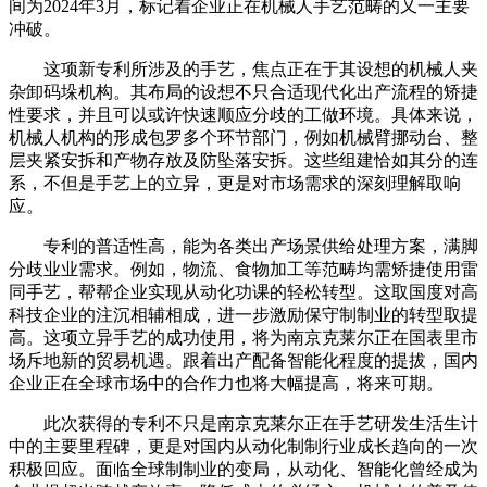
间为2024年3月，标记着企业正在机械人手艺范畴的又一主要
冲破。
这项新专利所涉及的手艺，焦点正在于其设想的机械人夹
杂卸码垛机构。其布局的设想不只合适现代化出产流程的矫捷
性要求，并且可以或许快速顺应分歧的工做环境。具体来说，
机械人机构的形成包罗多个环节部门，例如机械臂挪动台、整
层夹紧安拆和产物存放及防坠落安拆。这些组建恰如其分的连
系，不但是手艺上的立异，更是对市场需求的深刻理解取响
应。
专利的普适性高，能为各类出产场景供给处理方案，满脚
分歧业业需求。例如，物流、食物加工等范畴均需矫捷使用雷
同手艺，帮帮企业实现从动化功课的轻松转型。这取国度对高
科技企业的注沉相辅相成，进一步激励保守制制业的转型取提
高。这项立异手艺的成功使用，将为南京克莱尔正在国表里市
场斥地新的贸易机遇。跟着出产配备智能化程度的提拔，国内
企业正在全球市场中的合作力也将大幅提高，将来可期。
此次获得的专利不只是南京克莱尔正在手艺研发生活生计
中的主要里程碑，更是对国内从动化制制行业成长趋向的一次
积极回应。面临全球制制业的变局，从动化、智能化曾经成为