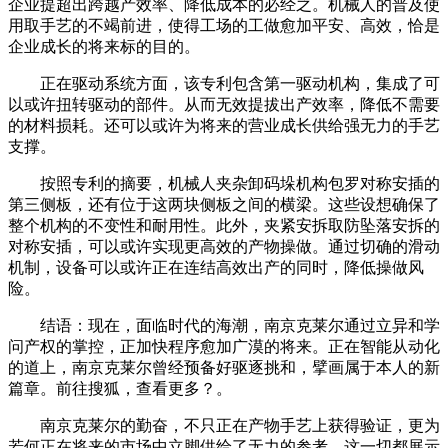
企业提超出跨越产效率、降低成本的必经之。机械人的普及使
用取手艺的不竭前进，使得工场的工做愈加平安、高效，恰是
企业成长的将来标的目的。
正在驱动系统方面，该专利包含第一驱动机构，集成了可
以或许扭转驱动的部件。从而无效提拔出产效率，降低不需要
的材料损耗。还可以或许为将来的营业成长供给强无力的手艺
支撑。
按照专利的摘要，机械人夹杂卸码垛机构包罗对称安插的
第三侧板，还有位于这两块侧板之间的横梁。这些设想确保了
整个机构的不变性和耐用性。此外，夹紧安拆取防坠落安拆的
对称安插，可以或许实现更高效的产物操做。通过切确的滑动
机制，设备可以或许正在连结高效出产的同时，降低操做风
险。
结语：现在，面临时代的海潮，南京克莱尔通过立异和学
问产权的掌控，正加快程序愈加广漠的将来。正在智能从动化
的道上，南京克莱尔曾经预备好驱逐挑和，擘画属于本人的新
篇章。前往搜狐，查看更多？。
南京克莱尔的勤奋，不只正在产物手艺上获得验证，更为
若何正在将来的市场中立脚供给了无力的参考。这一切都展示