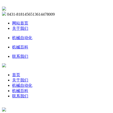
0431-81814565
13614478009
网站首页
关于我们
机械自动化
机械百科
联系我们
首页
关于我们
机械自动化
机械百科
联系我们