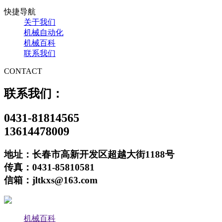
快捷导航
关于我们
机械自动化
机械百科
联系我们
CONTACT
联系我们：
0431-81814565
13614478009
地址：长春市高新开发区超越大街1188号
传真：0431-85810581
信箱：jltkxs@163.com
机械百科