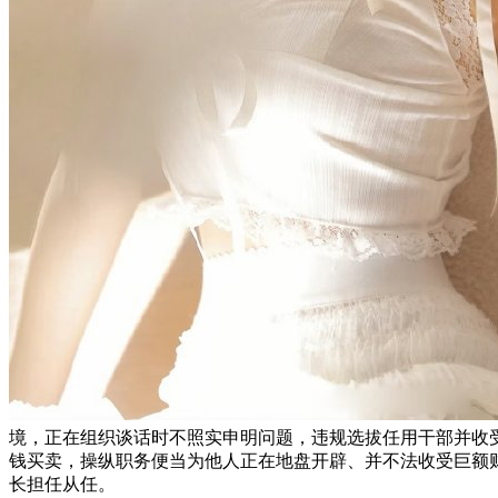
境，正在组织谈话时不照实申明问题，违规选拔任用干部并收
钱买卖，操纵职务便当为他人正在地盘开辟、并不法收受巨额
长担任从任。