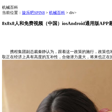
机械百科
当前位置：
旋乐吧SPIN8
>
机械百科
> div>
8x8x8人和免费视频（中国）iosAndroid通用版APP
携程集团副总裁秦静认为，跟着这一政策的施行，政策也将
取正在经济上具有高度的互补性，合做潜力庞大，将来也正在