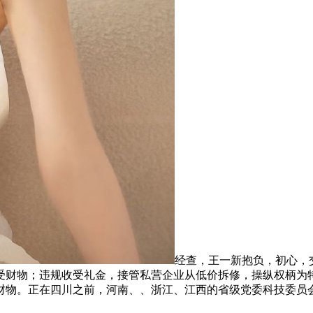
经查，王一新抱负，初心，
受财物；违规收受礼金，接管私营企业从低价拆修，操纵权柄为
财物。正在四川之前，河南、、浙江、江西的省级党委科技委员