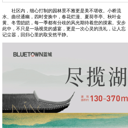
社区内，细心打制的园林景不雅更是美不堪收。小桥流
水、曲径通幽，四时变换中，春花烂漫、夏荷亭亭、秋叶金
黄、冬雪皑皑，每一季都有分歧的风光期待着您的摸索。安步
此中，不只是一场视觉的盛宴，更是一次心灵的洗礼，让人忘
记尘嚣，回归心里的取安然平静。