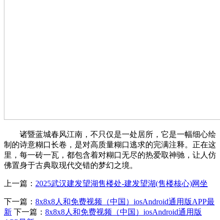
诸暨蓝城春风江南，不只仅是一处居所，它是一幅细心绘
制的诗意糊口长卷，是对高质量糊口逃求的完满注释。正在这
里，每一砖一瓦，都包含着对糊口无尽的热爱取神驰，让人仿
佛置身于古典取现代交错的梦幻之境。
上一篇：
2025武汉建发望湖售楼处-建发望湖(售楼核心)网坐
下一篇：
8x8x8人和免费视频（中国）iosAndroid通用版APP最
新
下一篇：
8x8x8人和免费视频（中国）iosAndroid通用版