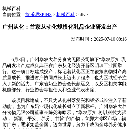
机械百科
当前位置：
旋乐吧SPIN8
>
机械百科
> div>
广州从化：首家从动化规模化乳品企业研发出产
发布时间：2025-07-10 08:16
6月3日，广州华农大养分食物无限公司旗下“华农原实”乳
品研发出产建成庆典正在广东从化经济开辟区明珠工业园举
行。这一项目标建成投产，标记着从化区正在鞭策食物财产高
质量成长、推进财产协同成长上迈出了程序，也为区域经济注
入了新的活力。广东省奶业协会会长颜远义，以及区相关本能
机能部分、行业协会等担任人和企业代表出席。
该项目标建成，不只为从化村落复兴和经济成长注入了新
动能，也为广东奶业现代化成长树立了新标杆。广州华农大养
分食物无限公司董事长陈尧海暗示，“华农原实”将以科技为驱
动，“新颖、平安、养分、甘旨”的产物，立脚大湾区市场，辐
射广东，逐渐笼盖全国，迈向世界，努力于成为全球养分健康