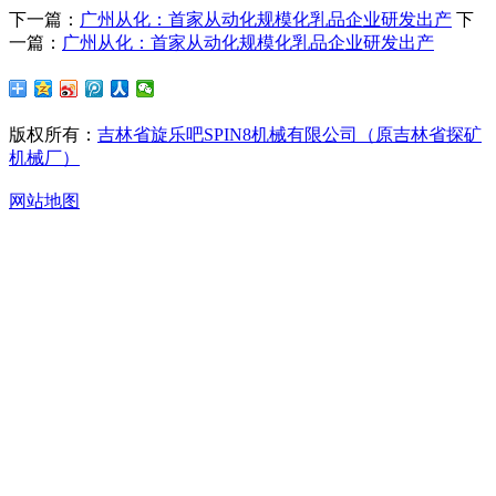
下一篇：
广州从化：首家从动化规模化乳品企业研发出产
下
一篇：
广州从化：首家从动化规模化乳品企业研发出产
版权所有：
吉林省旋乐吧SPIN8机械有限公司（原吉林省探矿
机械厂）
网站地图