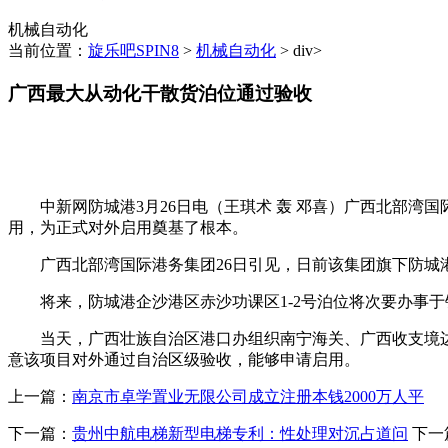
机械自动化
当前位置：
旋乐吧SPIN8
>
机械自动化
> div>
广西最大从动化干散货泊位通过验收
中新网防城港3月26日电（王琪术 轰 邓喜）广西北部湾国
用，为正式对外启用奠基了根本。
广西北部湾国际港务集团26日引见，日前该集团旗下防城港
将来，防城港企沙港区赤沙功课区1-2号泊位将次要办事于
当天，广西壮族自治区港口办组织南宁海关、广西收支境边防
意该项目对外通过自治区级验收，能够申请启用。
上一篇：
南京市卓学置业无限公司成立注册本钱2000万人平
下一篇：
贵州中航电梯新型电梯专利：性处理对沉占道问
下一