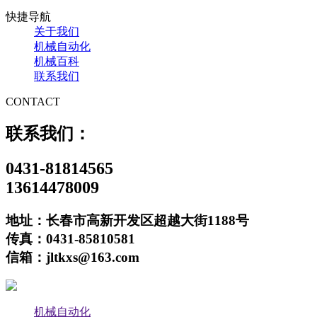
快捷导航
关于我们
机械自动化
机械百科
联系我们
CONTACT
联系我们：
0431-81814565
13614478009
地址：长春市高新开发区超越大街1188号
传真：0431-85810581
信箱：jltkxs@163.com
机械自动化