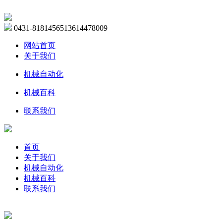
0431-81814565
13614478009
网站首页
关于我们
机械自动化
机械百科
联系我们
首页
关于我们
机械自动化
机械百科
联系我们