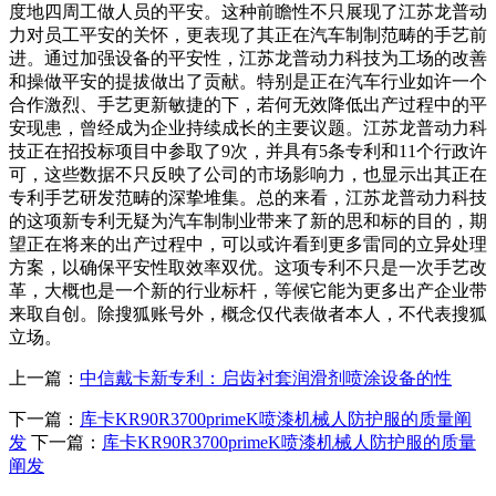
度地四周工做人员的平安。这种前瞻性不只展现了江苏龙普动
力对员工平安的关怀，更表现了其正在汽车制制范畴的手艺前
进。通过加强设备的平安性，江苏龙普动力科技为工场的改善
和操做平安的提拔做出了贡献。特别是正在汽车行业如许一个
合作激烈、手艺更新敏捷的下，若何无效降低出产过程中的平
安现患，曾经成为企业持续成长的主要议题。江苏龙普动力科
技正在招投标项目中参取了9次，并具有5条专利和11个行政许
可，这些数据不只反映了公司的市场影响力，也显示出其正在
专利手艺研发范畴的深挚堆集。总的来看，江苏龙普动力科技
的这项新专利无疑为汽车制制业带来了新的思和标的目的，期
望正在将来的出产过程中，可以或许看到更多雷同的立异处理
方案，以确保平安性取效率双优。这项专利不只是一次手艺改
革，大概也是一个新的行业标杆，等候它能为更多出产企业带
来取自创。除搜狐账号外，概念仅代表做者本人，不代表搜狐
立场。
上一篇：
中信戴卡新专利：启齿衬套润滑剂喷涂设备的性
下一篇：
库卡KR90R3700primeK喷漆机械人防护服的质量阐
发
下一篇：
库卡KR90R3700primeK喷漆机械人防护服的质量
阐发