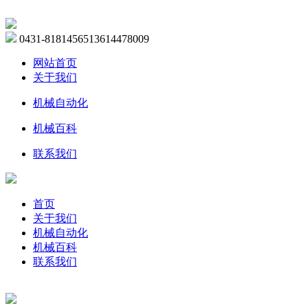
0431-81814565
13614478009
网站首页
关于我们
机械自动化
机械百科
联系我们
首页
关于我们
机械自动化
机械百科
联系我们