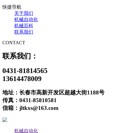
快捷导航
关于我们
机械自动化
机械百科
联系我们
CONTACT
联系我们：
0431-81814565
13614478009
地址：长春市高新开发区超越大街1188号
传真：0431-85810581
信箱：jltkxs@163.com
机械自动化