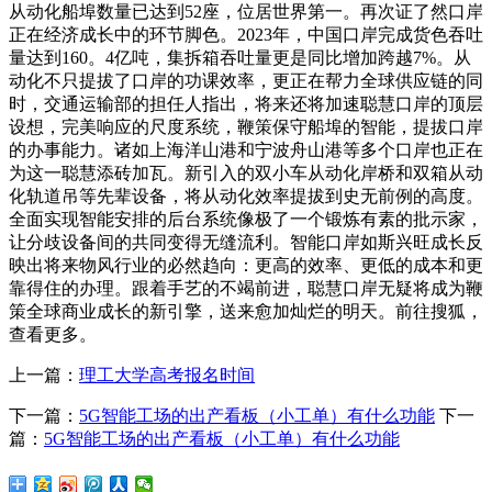
从动化船埠数量已达到52座，位居世界第一。再次证了然口岸
正在经济成长中的环节脚色。2023年，中国口岸完成货色吞吐
量达到160。4亿吨，集拆箱吞吐量更是同比增加跨越7%。从
动化不只提拔了口岸的功课效率，更正在帮力全球供应链的同
时，交通运输部的担任人指出，将来还将加速聪慧口岸的顶层
设想，完美响应的尺度系统，鞭策保守船埠的智能，提拔口岸
的办事能力。诸如上海洋山港和宁波舟山港等多个口岸也正在
为这一聪慧添砖加瓦。新引入的双小车从动化岸桥和双箱从动
化轨道吊等先辈设备，将从动化效率提拔到史无前例的高度。
全面实现智能安排的后台系统像极了一个锻炼有素的批示家，
让分歧设备间的共同变得无缝流利。智能口岸如斯兴旺成长反
映出将来物风行业的必然趋向：更高的效率、更低的成本和更
靠得住的办理。跟着手艺的不竭前进，聪慧口岸无疑将成为鞭
策全球商业成长的新引擎，送来愈加灿烂的明天。前往搜狐，
查看更多。
上一篇：
理工大学高考报名时间
下一篇：
5G智能工场的出产看板（小工单）有什么功能
下一
篇：
5G智能工场的出产看板（小工单）有什么功能