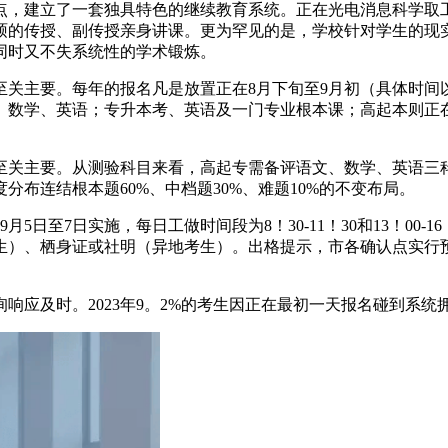
，建立了一套独具特色的继续教育系统。正在光电消息科学取工
硕的传授、副传授亲身讲课。更为罕见的是，学校针对学生的现
同时又不失系统性的学术锻炼。
主要。每年的报名凡是放置正在8月下旬至9月初（具体时间
、数学、英语；专升本考、英语及一门专业根本课；高起本则正
关主要。从测验科目来看，高起专需备评语文、数学、英语三科
布连结根本题60%、中档题30%、难题10%的不变布局。
日至7日实施，每日工做时间段为8！30-11！30和13！00
生）、栖身证或社明（异地考生）。出格提示，市各确认点实行
应及时。2023年9。2%的考生因正在最初一天报名碰到系统