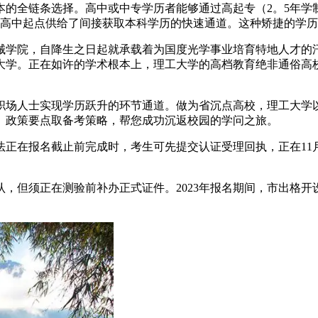
全链条选择。高中或中专学历者能够通过高起专（2。5年学制
为高中起点供给了间接获取本科学历的快速通道。这种矫捷的学
学院，自降生之日起就承载着为国度光学事业培育特地人才的汗
大学。正在如许的学术根本上，理工大学的高档教育绝非通俗高
场人士实现学历跃升的环节通道。做为省沉点高校，理工大学以
、政策要点取备考策略，帮您成功沉返校园的学问之旅。
在报名截止前完成时，考生可先提交认证受理回执，正在11
但须正在测验前补办正式证件。2023年报名期间，市出格开