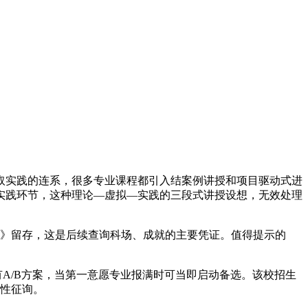
实践的连系，很多专业课程都引入结案例讲授和项目驱动式进
实践环节，这种理论—虚拟—实践的三段式讲授设想，无效处理
表》留存，这是后续查询科场、成就的主要凭证。值得提示的
A/B方案，当第一意愿专业报满时可当即启动备选。该校招生
次性征询。