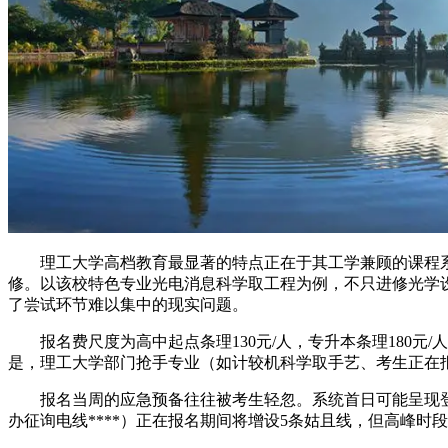
理工大学高档教育最显著的特点正在于其工学兼顾的课程系
修。以该校特色专业光电消息科学取工程为例，不只进修光学
了尝试环节难以集中的现实问题。
报名费尺度为高中起点条理130元/人，专升本条理180元
是，理工大学部门抢手专业（如计较机科学取手艺、考生正在
报名当周的应急预备往往被考生轻忽。系统首日可能呈现登录拥
办征询电线****）正在报名期间将增设5条姑且线，但高峰时