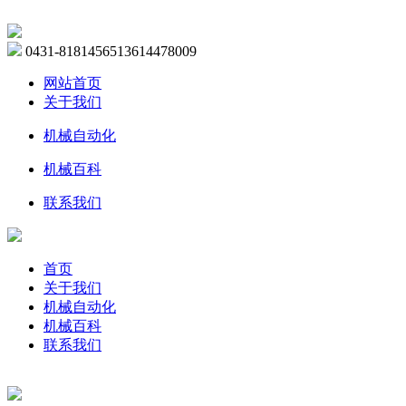
0431-81814565
13614478009
网站首页
关于我们
机械自动化
机械百科
联系我们
首页
关于我们
机械自动化
机械百科
联系我们