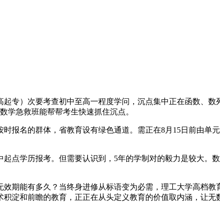
专）次要考查初中至高一程度学问，沉点集中正在函数、数列、
的数学急救班能帮帮考生快速抓住沉点。
名的群体，省教育设有绿色通道。需正在8月15日前由单元出具
点学历报考。但需要认识到，5年的学制对的毅力是较大。数据
效期能有多久？当终身进修从标语变为必需，理工大学高档教育
术积淀和前瞻的教育，正正在从头定义教育的价值取内涵，让无