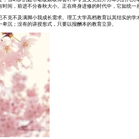
有时间，前进不分春秋大小。正在终身进修的时代中，它如统一
不克不及满脚小我成长需求。理工大学高档教育以其结实的学
一卑沉；没有的讲授形式，只要以报酬本的教育立异。