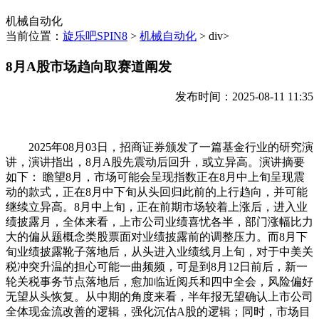
机械自动化
当前位置：
旋乐吧SPIN8
>
机械自动化
> div>
8月A股市场趋向取赛道阐发
发布时间：2025-08-11 11:35
2025年08月03日，招商证券颁发了一篇基金行业的研究演
讲，演讲指出，8月A股先震动后回升，或立异高。演讲摘要
如下： 瞻望8月，市场可能会呈现指数正在8月中上旬呈现震
动的款式，正在8月中下旬从头回归此前的上行趋向，并可能
继续立异高。8月中上旬，正在前期市场较着上涨后，进入业
绩披露月，全体来看，上市公司业绩喜忧各半，部门涨幅比力
大的偏从题概念类股票面对业绩披露前的调整压力。而8月下
旬业绩披露靴子落地后，从头进入业绩线月上旬，对于中美关
税冲突升温的担心可能一曲频频，可是到8月12日前后，新一
轮关税事务节点落地后，愈加临近阅兵和四中全会，风险偏好
无望从头恢复。从中期的角度来看，半年报无望确认上市公司
全体现金流改善的逻辑，强化沉估A股的逻辑；同时，市场目