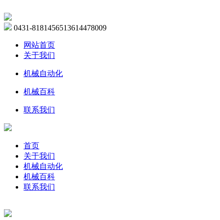
0431-81814565
13614478009
网站首页
关于我们
机械自动化
机械百科
联系我们
首页
关于我们
机械自动化
机械百科
联系我们