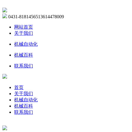
0431-81814565
13614478009
网站首页
关于我们
机械自动化
机械百科
联系我们
首页
关于我们
机械自动化
机械百科
联系我们