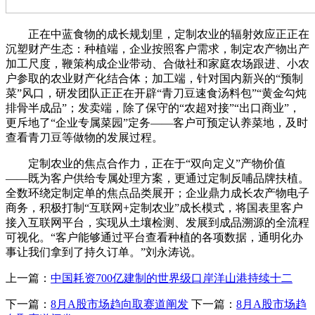
正在中蓝食物的成长规划里，定制农业的辐射效应正正在
沉塑财产生态：种植端，企业按照客户需求，制定农产物出产
加工尺度，鞭策构成企业带动、合做社和家庭农场跟进、小农
户参取的农业财产化结合体；加工端，针对国内新兴的“预制
菜”风口，研发团队正正在开辟“青刀豆速食汤料包”“黄金勾炖
排骨半成品”；发卖端，除了保守的“农超对接”“出口商业”，
更斥地了“企业专属菜园”定务——客户可预定认养菜地，及时
查看青刀豆等做物的发展过程。
定制农业的焦点合作力，正在于“双向定义”产物价值
——既为客户供给专属处理方案，更通过定制反哺品牌扶植。
全数环绕定制定单的焦点品类展开；企业鼎力成长农产物电子
商务，积极打制“互联网+定制农业”成长模式，将国表里客户
接入互联网平台，实现从土壤检测、发展到成品溯源的全流程
可视化。“客户能够通过平台查看种植的各项数据，通明化办
事让我们拿到了持久订单。”刘永涛说。
上一篇：
中国耗资700亿建制的世界级口岸洋山港持续十二
下一篇：
8月A股市场趋向取赛道阐发
下一篇：
8月A股市场趋