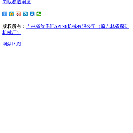
向取赛道阐发
版权所有：
吉林省旋乐吧SPIN8机械有限公司（原吉林省探矿
机械厂）
网站地图