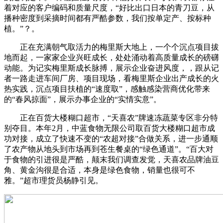
着对应的客户编码和质量尺度，“好比出口日本的青刀豆，从
播种密度到采摘时间都有严酷参数，我们按单定产、按标种
植。”？。
正在充满朝气取活力的梅里斯大地上，一个个沉点项目拔
地而起，一家家企业兴旺成长，处处涌动着高质量成长的磅礴
动能。为记实梅里斯成长脉搏，展示企业奋进风度，，跟从记
者一路走进车间厂房、项目现场，看梅里斯企业出产成长的火
热实践，沉点项目扶植的“速度取”，感触感染营商优化带来
的“春风掠面”，展示办事企业的“实情实意”。
正在百货大楼糊口超市，“天喜农”牌速冻蔬菜专区非分特
别夺目。本年2月，中蓝食物无限公司取百货大楼糊口超市成
功对接，成立了快速不变的“农超对接”合做关系，进一步通顺
了农产物从地头到市场再到苍生餐桌的“绿色通道”。“百大对
于食物的引进很是严酷，颠末我们调查发觉，天喜农品牌油豆
角、黄金沟很是合适，本身是绿色食物，销量也很可不
雅。”超市理货员杨静引见。