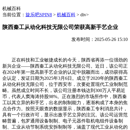
机械百科
当前位置：
旋乐吧SPIN8
>
机械百科
> div>
陕西秦工从动化科技无限公司荣获高新手艺企业
发布时间：2025-05-26 15:10
正在科技和工业敏捷成长的今天，陕西省再添一位强劲的
新兴企业——陕西秦工从动化科技无限公司。近日，该公司正
在2024年第一批高新手艺企业的认定中脱颖而出，成功获得高
企认定，发证日期为2025年3月6日。成立于2020年的陕西秦工
从动化科技无限公司，位于西安市，次要处置现代工业制制范
畴。虽然成立时间不长，该公司注册本钱达到300万人平易近
币，代表人窦海涛持股98%。正在激烈的市场所作中，陕西秦
工以其立异的和手艺，出名的制制能力，逐渐构成了本身的焦
点合作力。按照天眼查的数据显示，陕西秦工专利消息共计，
具有一个行政许可，显示出敌手艺立异的注沉。该公司运营范
畴普遍，包罗通用设备制制、电子元器件取机电组件设备制
制、工业从动节制系统安拆制制等，涵盖了现代工业从动化的