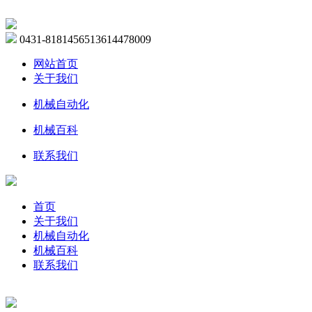
0431-81814565
13614478009
网站首页
关于我们
机械自动化
机械百科
联系我们
首页
关于我们
机械自动化
机械百科
联系我们