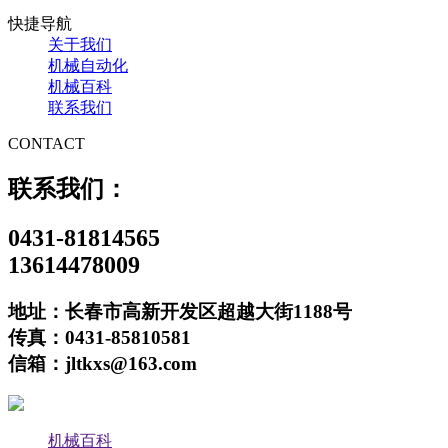
快捷导航
关于我们
机械自动化
机械百科
联系我们
CONTACT
联系我们：
0431-81814565
13614478009
地址：长春市高新开发区超越大街1188号
传真：0431-85810581
信箱：jltkxs@163.com
机械百科