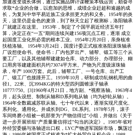
加速改变成长体例，通过实施品牌计谋鞭策本钱运营，勤奋寻
求取*企业的合做，以愈加的思维，成绩企业赶超和逾越的成
长，为复兴中华平易近族工业承担更大的和义务。1954年的炎
天，这里仍是金色的麦浪，到了秋天立起了根测标，洛阳轴承
厂就建正在这里。 1953年，制定了个国平易近经济五年打
算，决定正在“一五”期间连续兴建156项沉点工程，逐渐 成立
起国度工业化所必需的根本工业。1954年2月20日，亲身核准
扶植洛轴。 1954年3月24日，国度计委正式核准洛阳滚珠轴承
厂设想使命书。使命书：厂内包罗出产、辅帮、锻工等三个从
要工厂，以及其他辅帮建建如仓库、动力部分、办理部分、糊
口用房等建建面积共约73074平方米。产物为尺度级滚珠轴
承，年产 1000万套。此后，辅帮工厂、一号仓库、出产工
厂、锻工厂也接踵开工。1959年10月，研制成功轧钢机用的曲
径1。22米、沉3994KG的特大型四列圆锥滚子轴承
10777/750。[3]1960年4月21日，地方副、*视察洛轴。1963年4
月，起头设想、制制从轴和D系列电从轴（均为砂轮从轴）。
1964年全数裁减苏联从轴。七十年代以来，逐渐实现尺度化、
系列化、通用化。并成长到DG、DL系列。1978年5月，滚子
车间终磨小组被一机部誉为“产物信得过”小组，并做出《关于
进一步开展班组“产质量量信得过”勾当的决定》。1985年省对
外经贸委赐与洛轴进出口权，LYC产物进军国际市场，飘荡过
海；1986年被国度正式核准为*扩大外贸自从权企业；1988