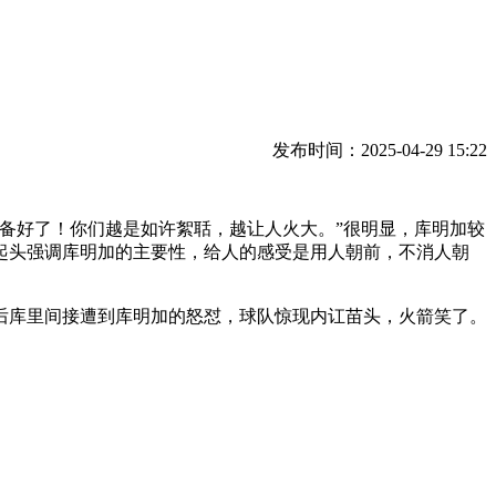
发布时间：2025-04-29 15:22
备好了！你们越是如许絮聒，越让人火大。”很明显，库明加较
起头强调库明加的主要性，给人的感受是用人朝前，不消人朝
库里间接遭到库明加的怒怼，球队惊现内讧苗头，火箭笑了。