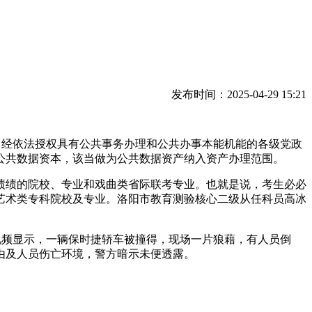
发布时间：2025-04-29 15:21
经依法授权具有公共事务办理和公共办事本能机能的各级党政
公共数据资本，该当做为公共数据资产纳入资产办理范围。
绩的院校、专业和戏曲类省际联考专业。也就是说，考生必必
艺术类专科院校及专业。洛阳市教育测验核心二级从任科员高冰
视频显示，一辆保时捷轿车被撞得，现场一片狼藉，有人员倒
由及人员伤亡环境，警方暗示未便透露。