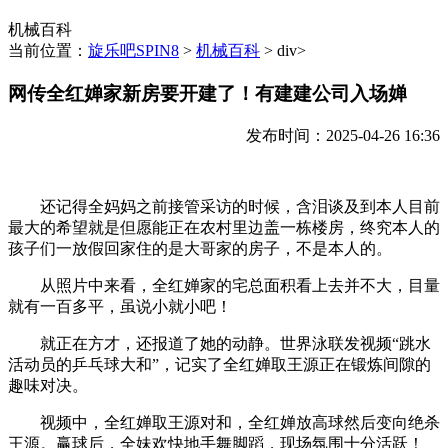
机械百科
当前位置：
旋乐吧SPIN8
>
机械百科
> div>
网传全红婵家新房要开建了！有建建公司入场婵
发布时间：2025-04-26 16:36
还记得全妈妈之前接管采访的时候，含泪谈及到本人目前
最大的希望就是但愿能正在农村里边盖一栋楼房，终究本人的
孩子们一放假回家住的是大哥家的房子，不是本人的。
从照片中来看，全红婵家的宅总面积看上去并不大，目量
就有一百多平，虽说小就小吧！
就正在方才，还报道了她的动静。世界泳联发视频“跳水
活动员的乒乓球大和”，记实了全红婵取王源正在锻炼间隙的
趣味对决。
视频中，全红婵取王源对和，全红婵放高球然后变向绝杀
王源。赢球后，全妹欢快地手舞脚蹈，现场氛围十分活跃！