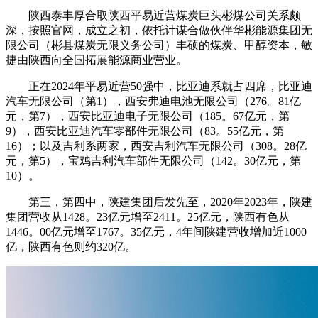
陕西泰丰厚合取陕西平易近营煤炭巨头彬煤公司关系颇
深，按照官网，成立之初，依托计谋合做伙伴华彬能源集团无
限公司（彬县煤炭无限义务公司）丰硕的煤炭、甲醇资本，敏
捷由陕西向全国拓展能源商业营业。
正在2024年平易近营50强中，比亚迪系就占四席，比亚迪
汽车无限公司（第1），西安弗迪电池无限公司（276。81亿
元，第7），西安比亚迪电子无限公司（185。67亿元，第
9），西安比亚迪汽车零部件无限公司（83。55亿元，第
16）；以及吉利系两家，西安吉利汽车无限公司（308。28亿
元，第5），宝鸡吉利汽车部件无限公司（142。30亿元，第
10）。
第三，第四中，陕建集团后发先至，2020年2023年，陕建
集团营收从1428。23亿元增至2411。25亿元，陕西有色从
1446。00亿元增至1767。35亿元，4年间陕建营收增加近1000
亿，陕西有色则约320亿。