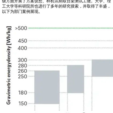
级方面开展了方案设想、样机试制取台架测试工做。大学、理
工大学等科研院所也进行了多年的研究摸索，并取得了丰盛，
以下为部门案例展现。