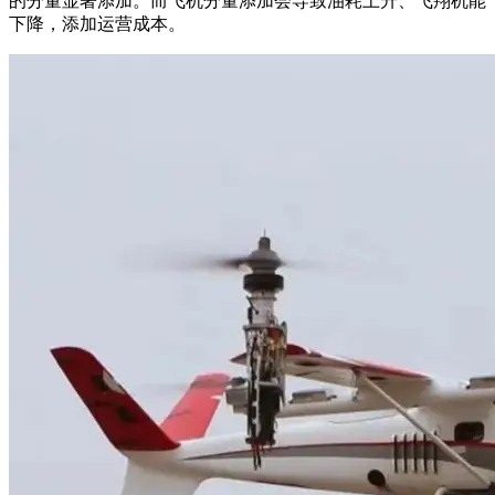
的分量显著添加。而飞机分量添加会导致油耗上升、飞翔机能
下降，添加运营成本。