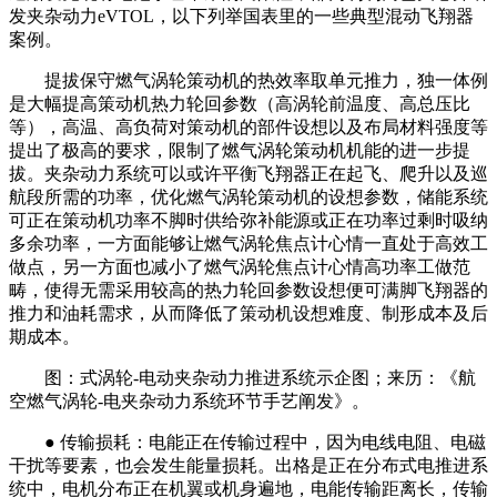
发夹杂动力eVTOL，以下列举国表里的一些典型混动飞翔器
案例。
提拔保守燃气涡轮策动机的热效率取单元推力，独一体例
是大幅提高策动机热力轮回参数（高涡轮前温度、高总压比
等），高温、高负荷对策动机的部件设想以及布局材料强度等
提出了极高的要求，限制了燃气涡轮策动机机能的进一步提
拔。夹杂动力系统可以或许平衡飞翔器正在起飞、爬升以及巡
航段所需的功率，优化燃气涡轮策动机的设想参数，储能系统
可正在策动机功率不脚时供给弥补能源或正在功率过剩时吸纳
多余功率，一方面能够让燃气涡轮焦点计心情一直处于高效工
做点，另一方面也减小了燃气涡轮焦点计心情高功率工做范
畴，使得无需采用较高的热力轮回参数设想便可满脚飞翔器的
推力和油耗需求，从而降低了策动机设想难度、制形成本及后
期成本。
图：式涡轮-电动夹杂动力推进系统示企图；来历：《航
空燃气涡轮-电夹杂动力系统环节手艺阐发》。
● 传输损耗：电能正在传输过程中，因为电线电阻、电磁
干扰等要素，也会发生能量损耗。出格是正在分布式电推进系
统中，电机分布正在机翼或机身遍地，电能传输距离长，传输