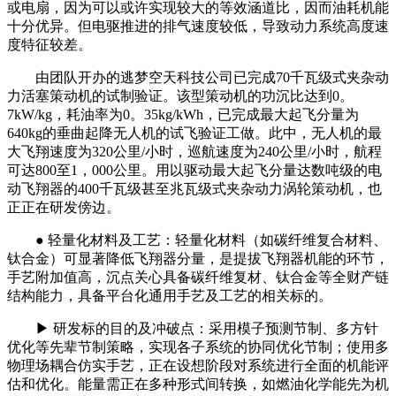
或电扇，因为可以或许实现较大的等效涵道比，因而油耗机能
十分优异。但电驱推进的排气速度较低，导致动力系统高度速
度特征较差。
由团队开办的逃梦空天科技公司已完成70千瓦级式夹杂动
力活塞策动机的试制验证。该型策动机的功沉比达到0。
7kW/kg，耗油率为0。35kg/kWh，已完成最大起飞分量为
640kg的垂曲起降无人机的试飞验证工做。此中，无人机的最
大飞翔速度为320公里/小时，巡航速度为240公里/小时，航程
可达800至1，000公里。用以驱动最大起飞分量达数吨级的电
动飞翔器的400千瓦级甚至兆瓦级式夹杂动力涡轮策动机，也
正正在研发傍边。
● 轻量化材料及工艺：轻量化材料（如碳纤维复合材料、
钛合金）可显著降低飞翔器分量，是提拔飞翔器机能的环节，
手艺附加值高，沉点关心具备碳纤维复材、钛合金等全财产链
结构能力，具备平台化通用手艺及工艺的相关标的。
▶ 研发标的目的及冲破点：采用模子预测节制、多方针
优化等先辈节制策略，实现各子系统的协同优化节制；使用多
物理场耦合仿实手艺，正在设想阶段对系统进行全面的机能评
估和优化。能量需正在多种形式间转换，如燃油化学能先为机