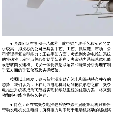
● 强调团队布景和手艺储蓄：航空财产敌手艺和实践的要
求较高，拟投标的公司应具备手艺、工艺、供应链、市场、公
司管理等复合型能力；正在手艺方面，考虑到夹杂电推进系统
的特殊性，应沉点关心创始团队正在：夹杂动力系统总体机能
设想取阐发建模、飞发一体化设想取阐发和能量分析办理节制
手艺方面的手艺储蓄及实操经验。
按照以上阐发，参考新能源车财产纯电和混动持久并存的
态势，我们认为，正在动力电池机能达到抱负形态之前，夹杂
电推进系统将成为飞翔器实现长续航里程的优选方案，将来混
动和纯电线也将持久并存。
● 特点：正在式夹杂电推进系统中燃气涡轮策动机只担任
带动发电机发生电能，所有推力均来历于电动机驱动的螺旋桨