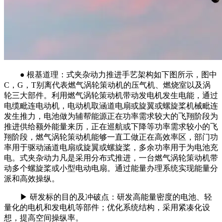
● 根基道理：式夹杂动力推进手艺架构如下图所示，图中
C，G，T别离代表燃气涡轮策动机的压气机、燃烧室以及涡
轮三大部件。利用燃气涡轮策动机带动发电机发生电能，通过
电缆毗连电动机，电动机取涵道电扇或旋翼或螺旋桨机械毗连
发生推力，电池做为辅帮能源正在功率需求较大的飞翔阶段为
推进供给额外能量来历，正在巡航或下降等功率需求较小的飞
翔阶段，燃气涡轮策动机能够一直工做正在高效率区，部门功
率用于驱动涵道电扇或旋翼或螺旋桨，多余功率用于为电池充
电。式夹杂动力凡是采用分布式推进，一台燃气涡轮策动机带
动多个螺旋桨或小型电动电扇。通过能量办理系统实现能量分
派和高效操纵。
▶ 研发标的目的及冲破点：研发高能量密度的电池、轻
量化的电机和发电机等部件；优化系统结构，采用紧凑化设
想，提高空间操纵率。