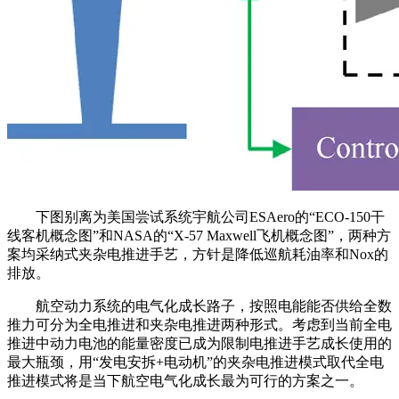
下图别离为美国尝试系统宇航公司ESAero的“ECO-150干
线客机概念图”和NASA的“X-57 Maxwell飞机概念图”，两种方
案均采纳式夹杂电推进手艺，方针是降低巡航耗油率和Nox的
排放。
航空动力系统的电气化成长路子，按照电能能否供给全数
推力可分为全电推进和夹杂电推进两种形式。考虑到当前全电
推进中动力电池的能量密度已成为限制电推进手艺成长使用的
最大瓶颈，用“发电安拆+电动机”的夹杂电推进模式取代全电
推进模式将是当下航空电气化成长最为可行的方案之一。