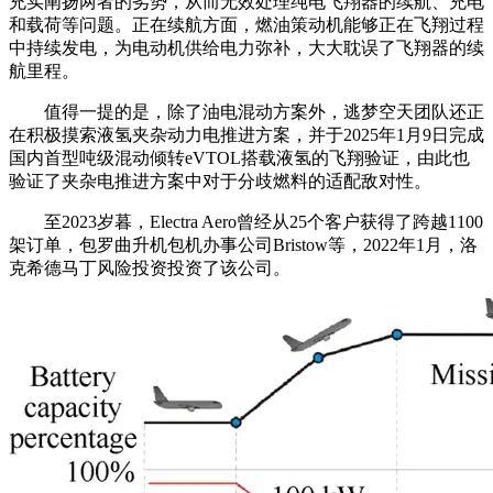
充实阐扬两者的劣势，从而无效处理纯电飞翔器的续航、充电
和载荷等问题。正在续航方面，燃油策动机能够正在飞翔过程
中持续发电，为电动机供给电力弥补，大大耽误了飞翔器的续
航里程。
值得一提的是，除了油电混动方案外，逃梦空天团队还正
在积极摸索液氢夹杂动力电推进方案，并于2025年1月9日完成
国内首型吨级混动倾转eVTOL搭载液氢的飞翔验证，由此也
验证了夹杂电推进方案中对于分歧燃料的适配敌对性。
至2023岁暮，Electra Aero曾经从25个客户获得了跨越1100
架订单，包罗曲升机包机办事公司Bristow等，2022年1月，洛
克希德马丁风险投资投资了该公司。