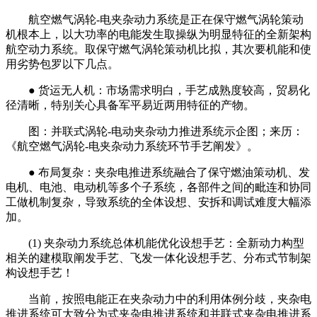
航空燃气涡轮-电夹杂动力系统是正在保守燃气涡轮策动
机根本上，以大功率的电能发生取操纵为明显特征的全新架构
航空动力系统。取保守燃气涡轮策动机比拟，其次要机能和使
用劣势包罗以下几点。
● 货运无人机：市场需求明白，手艺成熟度较高，贸易化
径清晰，特别关心具备军平易近两用特征的产物。
图：并联式涡轮-电动夹杂动力推进系统示企图；来历：
《航空燃气涡轮-电夹杂动力系统环节手艺阐发》。
● 布局复杂：夹杂电推进系统融合了保守燃油策动机、发
电机、电池、电动机等多个子系统，各部件之间的毗连和协同
工做机制复杂，导致系统的全体设想、安拆和调试难度大幅添
加。
(1) 夹杂动力系统总体机能优化设想手艺：全新动力构型
相关的建模取阐发手艺、飞发一体化设想手艺、分布式节制架
构设想手艺！
当前，按照电能正在夹杂动力中的利用体例分歧，夹杂电
推进系统可大致分为式夹杂电推进系统和并联式夹杂电推进系