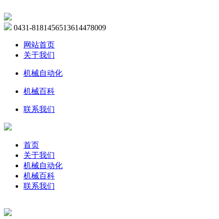
0431-81814565
13614478009
网站首页
关于我们
机械自动化
机械百科
联系我们
首页
关于我们
机械自动化
机械百科
联系我们