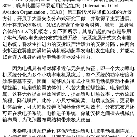
80%，噪声比国际平易近用航空组织（International Civil
Aviation Organization，ICAO）第三阶段尺度降低81dB的近景
方针，开展了大量夹杂分布式研究工做，并取得了主要进展。
对于将来宽体客机，NASA摸索了全复合材料、层流、翼身融
合体的N3-X飞机概念，如下图所示，其最凸起的特点是采用
了燃气涡轮-电夹杂分布式推进系统。该系统属于式夹杂电推
进系统，将发生推进力的安拆取产活泼力的安拆分隔，由两台
安拆正在翼腹的涡轴策动机驱动超导发电机发生电能，并驱动
15台嵌入机身的超导电动推进器发生推力。
因为电机具有相对标准近似无关的特征，即一个大功率电
机系统分化为多个小功率电机系统后，整个系统的功率密度和
效率根基不变。因而，能够以分布式小功率电动机驱动小曲径
螺旋桨、电扇或旋翼的体例，代替大曲径螺旋桨、电扇或旋
翼。这将无效提高档效涵道比，提高策动机热效率，无效添加
航程、降低噪声。此外，小尺寸螺旋桨、电扇或旋翼，更易取
机体融合，可大幅度改善飞翔器全体气动效率。分布式布局还
可正在发电子系统、电推进子系统、储能安拆之间省去机械传
输布局，为飞翔器布局结构带来极大便当。
夹杂电推进系统通过将保守燃油策动机取电动机相连系，