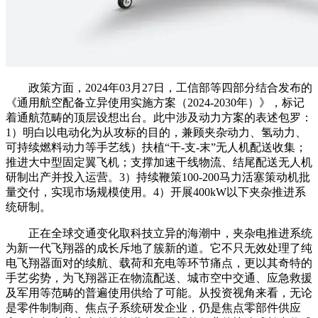
政策方面，2024年03月27日，工信部等四部分结合发布的
《通用航空配备立异使用实施方案（2024-2030年）》，标记
着通航范畴的顶层设想出台。此中涉及动力方案的表述包罗：
1）明白以电动化为从攻标的目的，兼顾夹杂动力、氢动力、
可持续燃料动力等手艺线）扶植“干-支-末”无人机配送收集；
推进大中型固定翼飞机；支撑加速干线物流、结尾配送无人机
研制出产并投入运营。3）持续鞭策100-200马力活塞策动机批
量交付，实现市场规模使用。4）开展400kW以下夹杂推进系
统研制。
正在全球交通变化取科技立异的海潮中，夹杂电推进系统
为新一代飞翔器的成长斥地了簇新的道。它不只无效处理了纯
电飞翔器面对的续航、载荷和充电等环节痛点，更以其奇特的
手艺劣势，为飞翔器正在物流配送、城市空中交通、应急救援
及军用等范畴的普遍使用供给了可能。从投资视角来看，无论
是零件制制商、焦点子系统研发企业，仍是焦点零部件供应