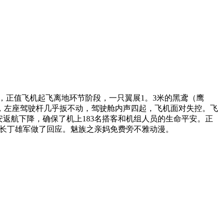
，正值飞机起飞离地环节阶段，一只翼展1。3米的黑鸢（鹰
，左座驾驶杆几乎扳不动，驾驶舱内声四起，飞机面对失控。飞
安返航下降，确保了机上183名搭客和机组人员的生命平安。正
董事长丁雄军做了回应。魅族之亲妈免费旁不雅动漫。