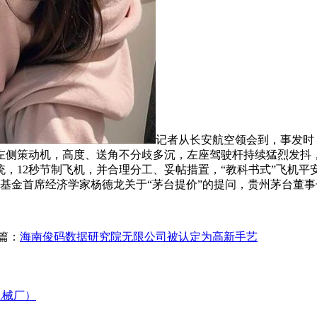
记者从长安航空领会到，事发时
左侧策动机，高度、送角不分歧多沉，左座驾驶杆持续猛烈发抖
，12秒节制飞机，并合理分工、妥帖措置，“教科书式”飞机平
开源基金首席经济学家杨德龙关于“茅台提价”的提问，贵州茅台
篇：
海南俊码数据研究院无限公司被认定为高新手艺
机械厂）