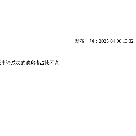
发布时间：2025-04-08 13:32
正申请成功的购房者占比不高。