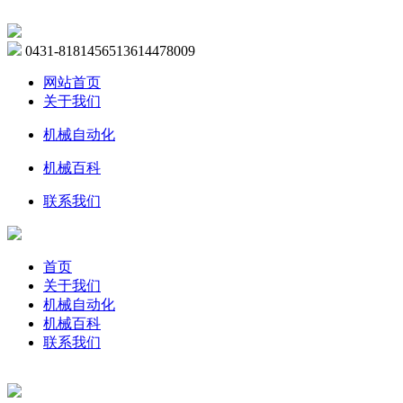
0431-81814565
13614478009
网站首页
关于我们
机械自动化
机械百科
联系我们
首页
关于我们
机械自动化
机械百科
联系我们