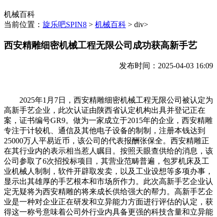
机械百科
当前位置：
旋乐吧SPIN8
>
机械百科
> div>
西安精雕细密机械工程无限公司成功获高新手艺
发布时间：2025-04-03 16:09
2025年1月7日，西安精雕细密机械工程无限公司被认定为
高新手艺企业，此次认证由陕西省认定机构出具并登记正在
案，证书编号GR9。做为一家成立于2015年的企业，西安精雕
专注于计较机、通信及其他电子设备的制制，注册本钱达到
25000万人平易近币，该公司的代表报酬张保全。西安精雕正
在其行业内的表示相当惹人瞩目。按照天眼查供给的消息，该
公司参取了6次招投标项目，其营业范畴普遍，包罗机床及工
业机械人制制，软件开辟取发卖，以及工业设想等多项办事，
显示出其雄厚的手艺根本和市场所作力。此次高新手艺企业认
定无疑将为西安精雕的将来成长供给强大的帮力。高新手艺企
业是一种对企业正在研发和立异能力方面进行评估的认定，获
得这一称号意味着公司外行业内具备更强的科技含量和立异能