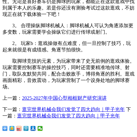
性。无论是喜好赛车仍是脚球的玩家，都能正在这款逛戏中找
到属于本人的乐趣。若是你还没有测验考试过这款逛戏，不妨
现正在就下载体验一下吧！
3。 合理操纵脚球机械人：脚球机械人可认为角逐添加更
多变数，玩家需要学会操纵它们进行传球或射门。
2。 玩家b：逛戏操做有点难度，但一旦控制了技巧，玩
起来就很是有成绩感。角逐节拍很快。
取脚球竞技的元素，为玩家带来了史无前例的逛戏体验。
玩家需要控制赛车的操控技巧，同时还需要精准地传球、射
门，取队友默契共同，配合击败敌手，博得角逐的胜利。逛戏
画面精彩，音效震动，为玩家营制了一个设身处地的脚球赛
场。
上一篇：
2025-2027年中国心型相框财产研究演讲
下一篇：
逛完世界机械会我们发觉了四大趋向｜甲子光年
下
一篇：
逛完世界机械会我们发觉了四大趋向｜甲子光年