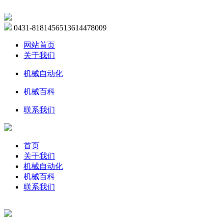
0431-81814565
13614478009
网站首页
关于我们
机械自动化
机械百科
联系我们
首页
关于我们
机械自动化
机械百科
联系我们