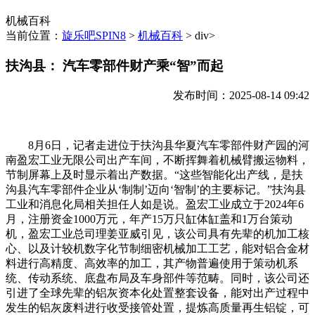
机械百科
当前位置：
旋乐吧SPIN8
>
机械百科
> div>
扶沟县： 汽车零部件财产乘“智”而起
发布时间：2025-08-14 09:42
8月6日，记者走进位于扶沟县华夏汽车零部件财产园的河
南盈宏工业无限公司出产车间，不断挥舞着机械臂搬运物料，
节制屏幕上及时显示着出产数据。“这些智能化出产线，是扶
沟县汽车零部件企业从‘制制’迈向‘智制’的主要标记。”扶沟县
工业和消息化局相关担任人如是说。盈宏工业成立于2024年6
月，注册资金1000万元，年产15万只缸体缸盖和1万台策动
机，盈宏工业总司理姜亚威引见，该公司具有先辈的机加工核
心、以及计较机数字化节制细密机械加工工艺，能对铝合金材
料进行高精度、高效率的加工，其产物普遍使用于策动机系
统、传动系统、底盘布局及车身部件等范畴。同时，该公司还
引进了全球先辈的铝灰资本化处置整套设备，能对出产过程中
发生的铝灰废料进行收受接管处置，提炼高质量再生铝锭，可