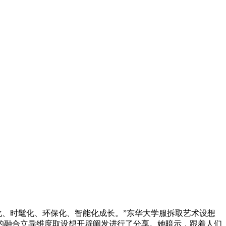
化、时髦化、环保化、智能化成长。”东华大学服拆取艺术设想
的融合立异维度取设想开辟阐发进行了分享。她暗示，跟着人们