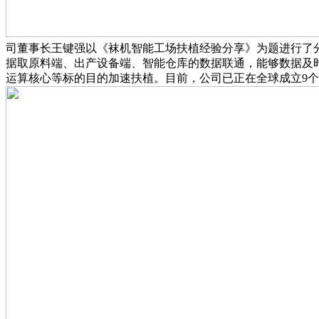
司董事长王键强以《袜机智能工场扶植经验分享》为题进行了分
据取原料端、出产设备端、智能仓库的数据联通，能够数据及
运算核心等标的目的加速扶植。目前，公司已正在全球成立9个