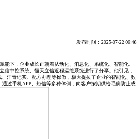
发布时间：2025-07-22 09:48
赋能下，企业成长正朝着从动化、消息化、系统化、智能化、
天立信中控系统、恒天立信近程运维系统进行了分享。他引见，
、正在线、汗青记实、配方办理等操做，极大提拔了企业的智能化、数
型，通过手机APP、短信等多种体例，向客户按期供给毛病防止或