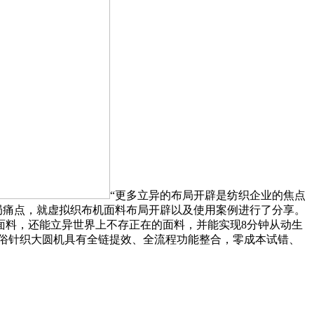
“更多立异的布局开辟是纺织企业的焦点
局痛点，就虚拟织布机面料布局开辟以及使用案例进行了分享。
面料，还能立异世界上不存正在的面料，并能实现8分钟从动生
俗针织大圆机具有全链提效、全流程功能整合，零成本试错、