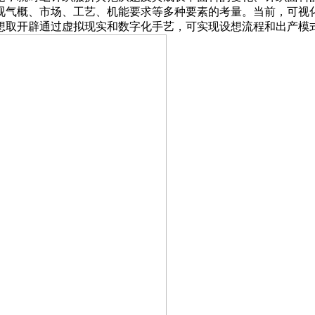
视气概、市场、工艺、机能要求等多种要素的考量。当前，可视化
想取开辟通过虚拟现实和数字化手艺，可实现设想流程和出产模