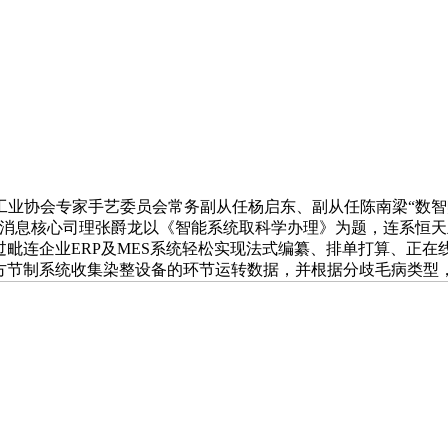
协会专家手艺委员会常务副从任杨启东、副从任陈南梁“数智
能消息核心司理张爵龙以《智能系统取科学办理》为题，连系恒
还可通过毗连企业ERP及MES系统轻松实现法式编纂、排单打算
tre地方节制系统收集染整设备的环节运转数据，并根据分歧毛病类