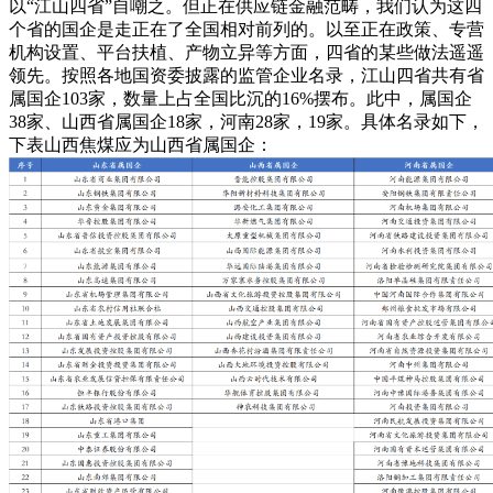
以“江山四省”自嘲之。但正在供应链金融范畴，我们认为这四
个省的国企是走正在了全国相对前列的。以至正在政策、专营
机构设置、平台扶植、产物立异等方面，四省的某些做法遥遥
领先。按照各地国资委披露的监管企业名录，江山四省共有省
属国企103家，数量上占全国比沉的16%摆布。此中，属国企
38家、山西省属国企18家，河南28家，19家。具体名录如下，
下表山西焦煤应为山西省属国企：