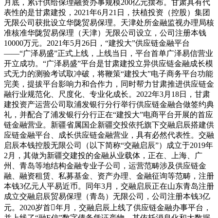
月底，累计供给保理融资办事规模200亿元摆布。甘肃具有代
表性的是甘肃建投，2021年6月21日，扶植投资（控股）集团
无限公司获批设立华陇贸易保理。天津处所金融监视办理局核
准核准华陇贸易保理（天津）无限公司设立，公司注册本钱
10000万元。2021年5月26日，“建投大”供应链金融平台
——“广泽易盛”正式上线，上线当日，平台首单广泽易信营业
开立成功。“广泽易盛”平台是甘肃建投立异供应链金融成长模
式无力的测验考试取冲破，将鞭策“建投大”电子商务平台功能
完美，提拔平台影响力和合作力，同时帮力甘肃推进供应链金
融行业规范化、尺度化、专业化成长。2022年3月18日，甘肃
建投资产运营公司取浦发银行分行举行供应链金融合做签约典
礼，并配合了浦发银行分行正在“建投大”电商平台开展的首应
链金融营业。新疆省属国企新疆交投依托旗下交融启辰搭建供
应链金融平台、成长供应链金融营业，具有必然代表性。交融
启辰本钱控股无限公司（以下简称“交融启辰”）成立于2019年
2月，其做为新疆交建投的金融从业载体，正在、上海、广
州、青岛等地结构金融专业子公司，运营范畴涉及供应链金
融、融资租赁、私募基金、资产办理、金融征询等范畴，注册
本钱3亿元人平易近币。同年3月，交融启辰正在山东青岛注册
成立交融启辰贸易保理（青岛）无限公司，公司注册本钱3亿
元。2020岁首年月，交融启辰上线了供应链金融办事平台，
并上线了“融E信”数字债务凭证产物，其依托消息化和大数据