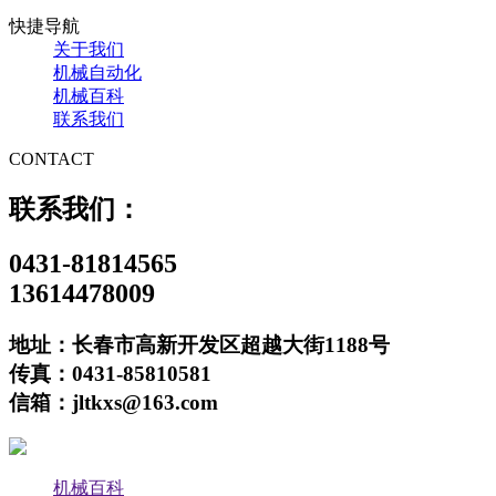
快捷导航
关于我们
机械自动化
机械百科
联系我们
CONTACT
联系我们：
0431-81814565
13614478009
地址：长春市高新开发区超越大街1188号
传真：0431-85810581
信箱：jltkxs@163.com
机械百科