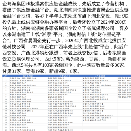
企粤海集团积极摸索供应链金融成长，先后成立了专营机构，
搭建了供应链金融平台。湖北湖南则快速推进省属企业供应链
金融平台扶植。客岁下半年以来湖北省旗下湖北交投、湖北联
投先后上线供应链金融办事平台，后者还设立了2024年200亿
的方针。湖南省湖南多家省属国企设立了省属保理公司，客岁
以来湖南建工上线“湘票”平台、湖南财信上线“财信星链平
台”。广西省属国企先行一步，2020年广西北投成立北投供应
链科技公司，2022年正在广西率先上线“北链信”平台，此后广
西交投、广西北港纷纷跟进，前者上线交投e信，后者拟规画
设立贸易保理公司。西北5省别离为陕西、甘肃、、新疆和青
海。西北5省共具有103家省级国企，此中陕西数量最多36家、
甘肃31家、青海19家、新疆9家、8家。