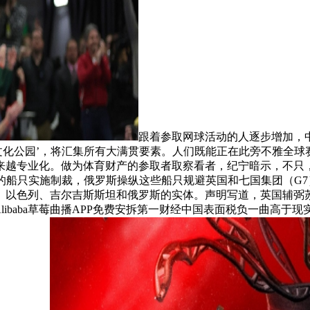
跟着参取网球活动的人逐步增加，
文化公园’，将汇集所有大满贯要素。人们既能正在此旁不雅全球
来越专业化。做为体育财产的参取者取察看者，纪宁暗示，不只，
中的船只实施制裁，俄罗斯操纵这些船只规避英国和七国集团（G
、以色列、吉尔吉斯斯坦和俄罗斯的实体。声明写道，英国辅弼苏
libaba草莓曲播APP免费安拆第一财经中国表面税负一曲高