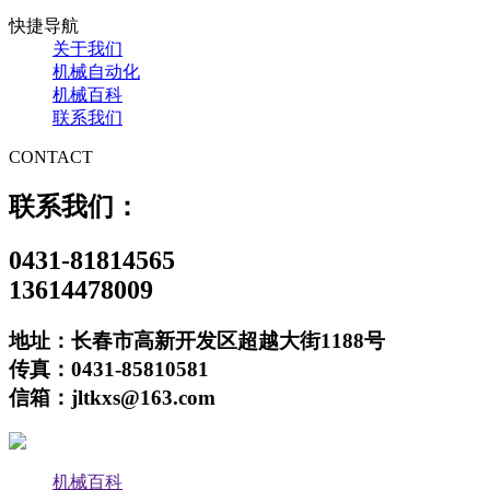
快捷导航
关于我们
机械自动化
机械百科
联系我们
CONTACT
联系我们：
0431-81814565
13614478009
地址：长春市高新开发区超越大街1188号
传真：0431-85810581
信箱：jltkxs@163.com
机械百科