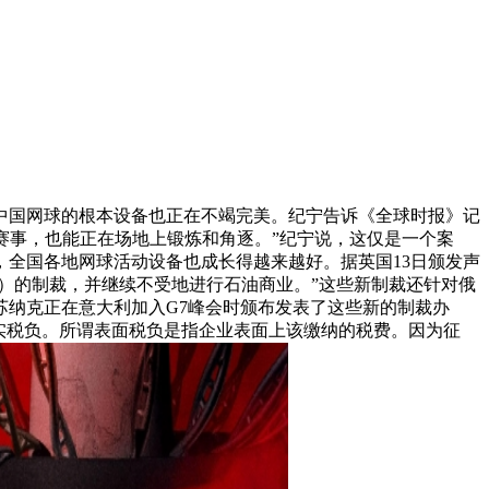
中国网球的根本设备也正在不竭完美。纪宁告诉《全球时报》记
赛事，也能正在场地上锻炼和角逐。”纪宁说，这仅是一个案
全国各地网球活动设备也成长得越来越好。据英国13日颁发声
7）的制裁，并继续不受地进行石油商业。”这些新制裁还针对俄
纳克正在意大利加入G7峰会时颁布发表了这些新的制裁办
于现实税负。所谓表面税负是指企业表面上该缴纳的税费。因为征