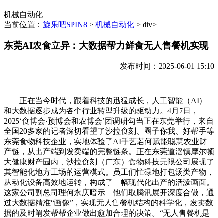
机械自动化
当前位置：
旋乐吧SPIN8
>
机械自动化
> div>
东莞AI农食立异：大数据帮力鲜食无人售餐机实现
发布时间：2025-06-01 15:10
正在当今时代，跟着科技的迅猛成长，人工智能（AI）
和大数据逐步成为各个行业转型升级的驱动力。4月7日，
2025‘食博会·预博会和农博会’团调研勾当正在东莞举行，来自
全国20多家的记者深切看望了沙拉食刻、圈子你我、好帮手等
东莞食物科技企业，实地体验了AI手艺若何赋能聪慧农业财
产链，从出产端到发卖端的完整链条。正在东莞道滘镇摩尔顿
大健康财产园内，沙拉食刻（广东）食物科技无限公司展现了
其智能化地方工场的运营模式。员工们忙碌地打包汤类产物，
从动化设备高效地运转，构成了一幅现代化出产的活泼画面。
这家公司副总司理何永庆暗示，他们取腾讯展开深度合做，通
过大数据精准“画像”，实现无人售餐机结构的科学化，发卖数
据的及时阐发帮帮企业做出愈加合理的决策。“无人售餐机是