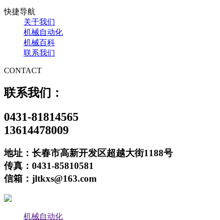
快捷导航
关于我们
机械自动化
机械百科
联系我们
CONTACT
联系我们：
0431-81814565
13614478009
地址：长春市高新开发区超越大街1188号
传真：0431-85810581
信箱：jltkxs@163.com
机械自动化