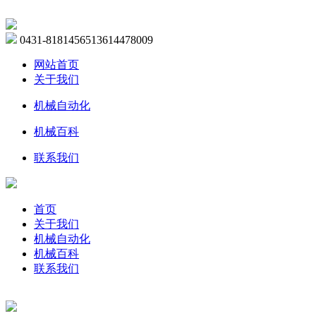
0431-81814565
13614478009
网站首页
关于我们
机械自动化
机械百科
联系我们
首页
关于我们
机械自动化
机械百科
联系我们