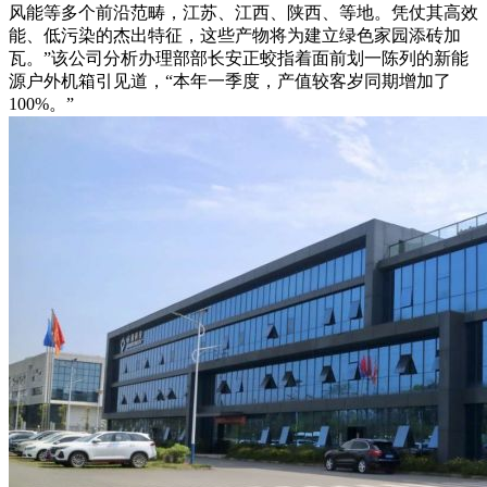
风能等多个前沿范畴，江苏、江西、陕西、等地。凭仗其高效
能、低污染的杰出特征，这些产物将为建立绿色家园添砖加
瓦。”该公司分析办理部部长安正蛟指着面前划一陈列的新能
源户外机箱引见道，“本年一季度，产值较客岁同期增加了
100%。”