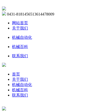
0431-81814565
13614478009
网站首页
关于我们
机械自动化
机械百科
联系我们
首页
关于我们
机械自动化
机械百科
联系我们