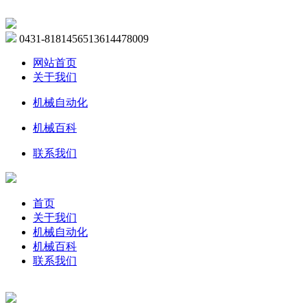
0431-81814565
13614478009
网站首页
关于我们
机械自动化
机械百科
联系我们
首页
关于我们
机械自动化
机械百科
联系我们