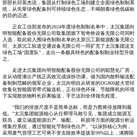
部部长邱英杰说，集团从打制绿色工场到建立全面绿色制制系
统，从先辈绿色配备到可持续绿色生态，不竭朝着绿色低碳标
的目的迈进。
正在工信部发布的2024年度绿色制制名单中，太沉集团向
明智能配备股份无限公司取集团旗下智奇铁设备无限公司同时
入选，取此前入围绿色制制名单的太原沉工新能源配备无限公
司、太原沉工轨道交通设备无限公司一同扩充了太沉集团这支
绿色工场“国度队”，走出一条极具特色的配备制制业转型升级
之。
走进太沉集团向明智能配备股份无限公司的聪慧化厂房，
全从动喷漆出产线正高效完成涂拆功课。做为国内散料输送配
备制制范畴的领军企业，太沉向明自从研发的DG800超大管径
收集化智能圆管带式输送机，正在绿色环保、节能降耗的环境
下实现散状物料长距离输送，手艺达到全球领先程度。
“我们的排放尺度不是简单达标，而是力图将排放降到最
低。”太沉集团能源核心从任帮理马敢引见，集团成立能源互
联岛，建立涵盖能源出产、输配、、耗损等方面的能源分析运
维集控系统，通过智能化节制绿色出产。“以涂拆核心为例，
采用废气管理工艺可将不变去除效率提拔至99%以上，满脚国