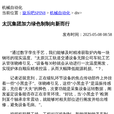
机械自动化
当前位置：
旋乐吧SPIN8
>
机械自动化
> div>
太沉集团加力绿色制制向新而行
发布时间：2025-05-08 08:58
“通过数字孪生手艺，我们能够及时精准获取炉内每一块
钢坯的现实温度。”太原沉工轨道交通设备无限公司车轮工艺
从管张晓峰引见，“设备每30秒就会从动进行一次温度阐发，
实现炉体自顺应精准控温，从而大幅降低能源耗损。”？。
记者还留意到，正在锻轧环节设备的焦点传动部件上外挂
着一些“小黑盒子”。张晓峰引见，这些“小黑盒子”是温振传感
器，充任着“大夫”的脚色，次要功能是采集设备运转数据，阐
发鉴定设备能否存正在非常环境。“好比，当‘小黑盒子’检测
到某个轴承非常震动，就能够对相关部位进行阐发并给出维
修，避免设备毛病。”。