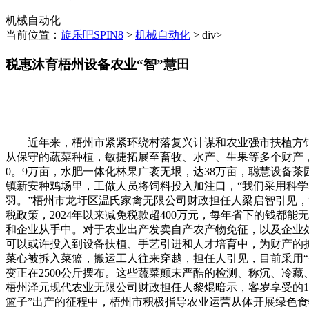
机械自动化
当前位置：
旋乐吧SPIN8
>
机械自动化
> div>
税惠沐育梧州设备农业“智”慧田
近年来，梧州市紧紧环绕村落复兴计谋和农业强市扶植方针
从保守的蔬菜种植，敏捷拓展至畜牧、水产、生果等多个财产，
0。9万亩，水肥一体化林果广袤无垠，达38万亩，聪慧设备茶
镇新安种鸡场里，工做人员将饲料投入加注口，“我们采用科学
羽。”梧州市龙圩区温氏家禽无限公司财政担任人梁启智引见，
税政策，2024年以来减免税款超400万元，每年省下的钱都
和企业从手中。对于农业出产发卖自产农产物免征，以及企业
可以或许投入到设备扶植、手艺引进和人才培育中，为财产的
菜心被拆入菜篮，搬运工人往来穿越，担任人引见，目前采用“
变正在2500公斤摆布。这些蔬菜颠末严酷的检测、称沉、冷
梧州泽元现代农业无限公司财政担任人黎焜暗示，客岁享受的1
篮子”出产的征程中，梧州市积极指导农业运营从体开展绿色食