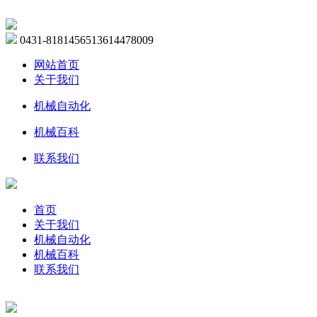
0431-81814565
13614478009
网站首页
关于我们
机械自动化
机械百科
联系我们
首页
关于我们
机械自动化
机械百科
联系我们