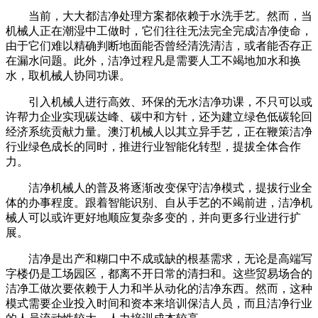
当前，大大都洁净处理方案都依赖于水洗手艺。然而，当
机械人正在潮湿中工做时，它们往往无法完全完成洁净使命，
由于它们难以精确判断地面能否曾经清洗清洁，或者能否存正
在漏水问题。此外，洁净过程凡是需要人工不竭地加水和换
水，取机械人协同功课。
引入机械人进行高效、环保的无水洁净功课，不只可以或
许帮力企业实现碳达峰、碳中和方针，还为建立绿色低碳轮回
经济系统贡献力量。澳汀机械人以其立异手艺，正在鞭策洁净
行业绿色成长的同时，推进行业智能化转型，提拔全体合作
力。
洁净机械人的普及将逐渐改变保守洁净模式，提拔行业全
体的办事程度。跟着智能识别、自从手艺的不竭前进，洁净机
械人可以或许更好地顺应复杂多变的，并向更多行业进行扩
展。
洁净是出产和糊口中不成或缺的根基需求，无论是高端写
字楼仍是工场园区，都离不开日常的清扫和。这些贸易场合的
洁净工做次要依赖于人力和半从动化的洁净东西。然而，这种
模式需要企业投入时间和资本来培训保洁人员，而且洁净行业