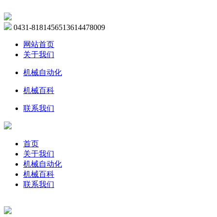
0431-81814565
13614478009
网站首页
关于我们
机械自动化
机械百科
联系我们
首页
关于我们
机械自动化
机械百科
联系我们