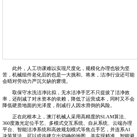
此外，人工功课难以实现尺度化，规模化办理也较为坚
苦，机械组件老化后的也是一大挑和。将来，洁净行业还可能
会晤对劳动力严沉欠缺的窘境。
取保守水洗洁净比拟，无水洁净手艺不只提拔了洁净效
率，还削减了对水资本的依赖，降低了运营成本，同时又不会
降低硬质地面的光泽度，削减行人因水滑倒的风险。
正在此根本上，澳汀机械人采用高精度的SLAM算法、
360度激光定位手艺、多模式交互系统、自从系统、云端办理
平台、智能洁净系统和高效规划模式等焦点手艺，并连系AI
决策算法，可以或许建立出切确的地图，并实现精准、智能避