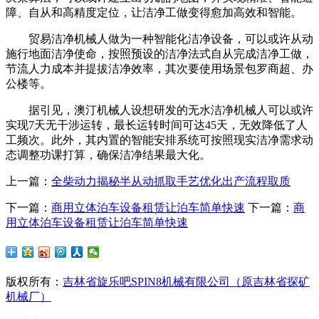
障、自从和高精度定位，让洁净工做变得愈加高效和智能。
贸易洁净机械人做为一种智能化洁净设备，可以或许从动
施行地面洁净使命，按照预设的洁净法式自从完成洁净工做，
节流人力成本并提拔洁净效率，其次要使用场景包罗商超、办
公楼等。
据引见，澳汀机械人设想研发的无水洁净机械人可以或许
实现7天无干涉运转，最长运转时间可达45天，无效降低了人
工频次。此外，其内置的智能安排系统可按照现实洁净需求动
态调整功课打算，确保洁净结果最大化。
上一篇：
全柴动力揭秘半从动抓取手艺优化出产流程取质
下一篇：
商用立体泊车设备租赁让泊车简单快速
下一篇：
商
用立体泊车设备租赁让泊车简单快速
版权所有：
吉林省旋乐吧SPIN8机械有限公司（原吉林省探矿
机械厂）