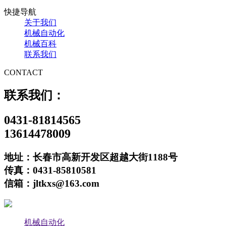
快捷导航
关于我们
机械自动化
机械百科
联系我们
CONTACT
联系我们：
0431-81814565
13614478009
地址：长春市高新开发区超越大街1188号
传真：0431-85810581
信箱：jltkxs@163.com
机械自动化