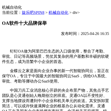
机械自动化
当前位置：
旋乐吧SPIN8
>
机械自动化
> div>
OA软件十大品牌保举
发布时间：2025-04-26 16:35
钉钉OA做为阿里巴巴生态的入口级使用，整合了考勤、
审批、日记等高频场景，凭仗其复杂的用户基数和丰硕的软硬
件生态，成为浩繁中小企业的首选。
金蝶云之家是面向企业办事的新一代智能协同云，旨正在
保守OA，专注于中国最大的智能协同云SaaS，供给OA系统、
审批、考勤等挪动办公SaaS使用。
中国刀兵工业消息核心开辟的央企布景产物，其焦点手艺
团队是心灵通创始人晚期创立的班底。灵通OA以不变性好、
支撑当地摆设而遭到中小企业和机关单元的欢送。其安拆卸置
简洁，可以或许快速满脚企业的根基办公从动化需求。灵通