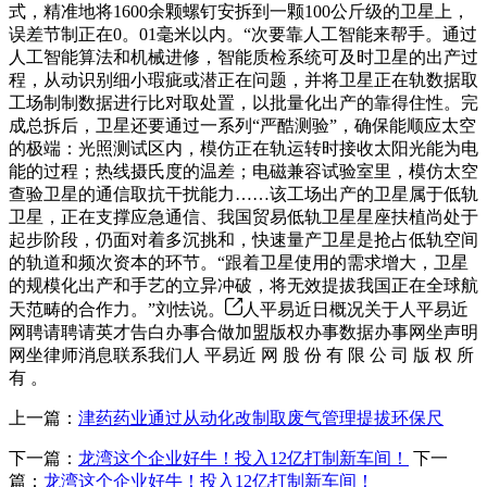
式，精准地将1600余颗螺钉安拆到一颗100公斤级的卫星上，
误差节制正在0。01毫米以内。“次要靠人工智能来帮手。通过
人工智能算法和机械进修，智能质检系统可及时卫星的出产过
程，从动识别细小瑕疵或潜正在问题，并将卫星正在轨数据取
工场制制数据进行比对取处置，以批量化出产的靠得住性。完
成总拆后，卫星还要通过一系列“严酷测验”，确保能顺应太空
的极端：光照测试区内，模仿正在轨运转时接收太阳光能为电
能的过程；热线摄氏度的温差；电磁兼容试验室里，模仿太空
查验卫星的通信取抗干扰能力……该工场出产的卫星属于低轨
卫星，正在支撑应急通信、我国贸易低轨卫星星座扶植尚处于
起步阶段，仍面对着多沉挑和，快速量产卫星是抢占低轨空间
的轨道和频次资本的环节。“跟着卫星使用的需求增大，卫星
的规模化出产和手艺的立异冲破，将无效提拔我国正在全球航
天范畴的合作力。”刘怯说。
人平易近日概况关于人平易近
网聘请聘请英才告白办事合做加盟版权办事数据办事网坐声明
网坐律师消息联系我们人 平易近 网 股 份 有 限 公 司 版 权 所
有 。
上一篇：
津药药业通过从动化改制取废气管理提拔环保尺
下一篇：
龙湾这个企业好牛！投入12亿打制新车间！
下一
篇：
龙湾这个企业好牛！投入12亿打制新车间！