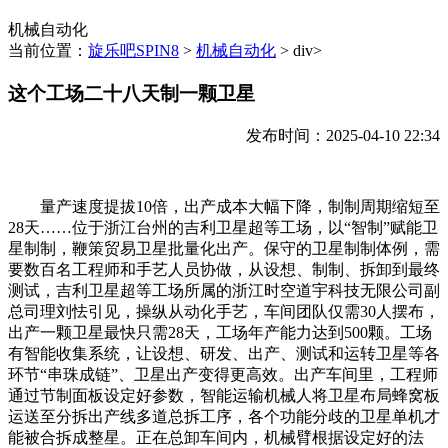
机械自动化
当前位置：
旋乐吧SPIN8
>
机械自动化
> div>
这个工场二十八天制一颗卫星
发布时间：2025-04-10 22:34
量产速度提拔10倍，出产成本大幅下降，制制周期缩短至
28天……位于浙江台州的吉利卫星超等工场，以“智制”赋能卫
星制制，鞭策贸易卫星批量化出产。保守的卫星制制体例，需
要数百名工程师和手艺人员协做，从设想、制制、拆卸到最终
测试，吉利卫星超等工场所属的浙江时空道宇科技无限公司副
总司理刘怯引见，操纵从动化手艺，车间团队仅需30人摆布，
出产一颗卫星最快只需28天，工场年产能力达到500颗。工场
有智能收集系统，让设想、研发、出产、测试和运转卫星等各
环节“串珠成链”、卫星出产变得更高效。出产车间里，工程师
通过节制面板设定好参数，智能运输机械人将卫星布局蜂窝板
运送至分拆出产线多道总拆工序，各个功能分歧的卫星单机才
能被合拆成整星。正在总卸车间内，机械臂根据设定好的法