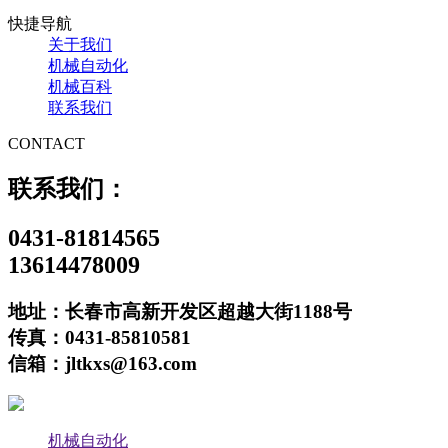
快捷导航
关于我们
机械自动化
机械百科
联系我们
CONTACT
联系我们：
0431-81814565
13614478009
地址：长春市高新开发区超越大街1188号
传真：0431-85810581
信箱：jltkxs@163.com
机械自动化