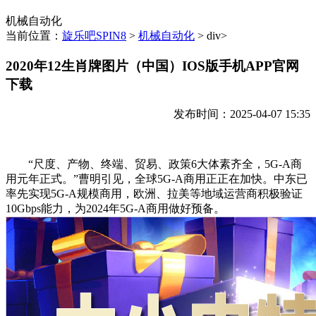
机械自动化
当前位置：
旋乐吧SPIN8
>
机械自动化
> div>
2020年12生肖牌图片（中国）IOS版手机APP官网
下载
发布时间：2025-04-07 15:35
“尺度、产物、终端、贸易、政策6大体素齐全，5G-A商
用元年正式。”曹明引见，全球5G-A商用正正在加快。中东已
率先实现5G-A规模商用，欧洲、拉美等地域运营商积极验证
10Gbps能力，为2024年5G-A商用做好预备。