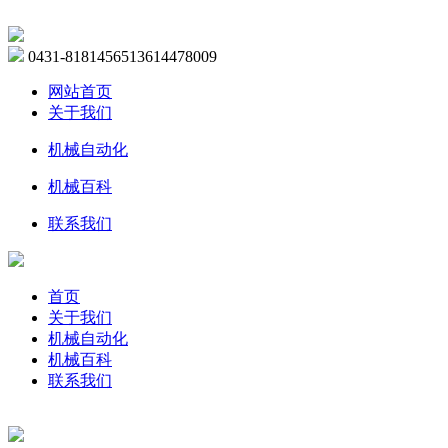
0431-81814565
13614478009
网站首页
关于我们
机械自动化
机械百科
联系我们
首页
关于我们
机械自动化
机械百科
联系我们