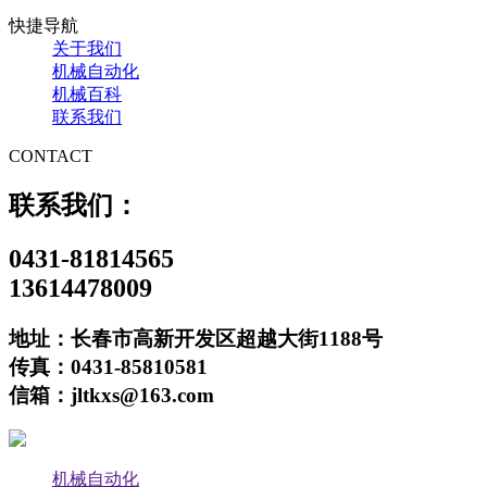
快捷导航
关于我们
机械自动化
机械百科
联系我们
CONTACT
联系我们：
0431-81814565
13614478009
地址：长春市高新开发区超越大街1188号
传真：0431-85810581
信箱：jltkxs@163.com
机械自动化