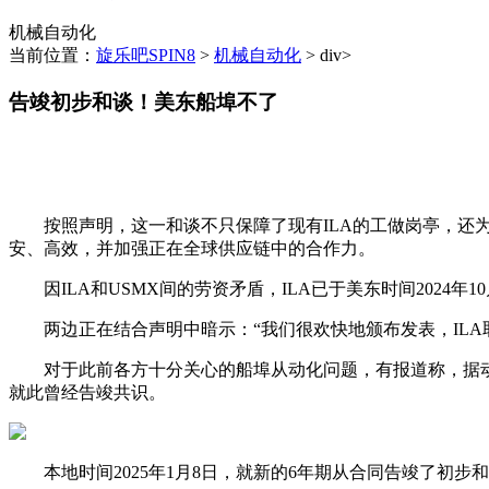
机械自动化
当前位置：
旋乐吧SPIN8
>
机械自动化
> div>
告竣初步和谈！美东船埠不了
按照声明，这一和谈不只保障了现有ILA的工做岗亭，还为
安、高效，并加强正在全球供应链中的合作力。
因ILA和USMX间的劳资矛盾，ILA已于美东时间2024年1
两边正在结合声明中暗示：“我们很欢快地颁布发表，ILA取U
对于此前各方十分关心的船埠从动化问题，有报道称，据动
就此曾经告竣共识。
本地时间2025年1月8日，就新的6年期从合同告竣了初步