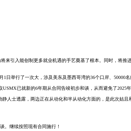
将来引入能创制更多就业机遇的手艺奠基了根本。同时，将推进
0月1日举行了一次大，涉及美东及墨西哥湾的36个口岸、50000名
SMX已就新的6年期从合同告竣初步和谈，从而避免了2025年1
静人士透露，两边正在从动化和半从动化方面的，是此次姑且和
和谈。继续按照现有合同施行！