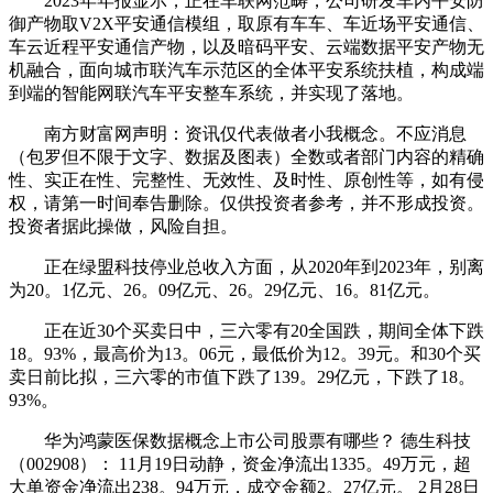
2023年年报显示，正在车联网范畴，公司研发车内平安防
御产物取V2X平安通信模组，取原有车车、车近场平安通信、
车云近程平安通信产物，以及暗码平安、云端数据平安产物无
机融合，面向城市联汽车示范区的全体平安系统扶植，构成端
到端的智能网联汽车平安整车系统，并实现了落地。
南方财富网声明：资讯仅代表做者小我概念。不应消息
（包罗但不限于文字、数据及图表）全数或者部门内容的精确
性、实正在性、完整性、无效性、及时性、原创性等，如有侵
权，请第一时间奉告删除。仅供投资者参考，并不形成投资。
投资者据此操做，风险自担。
正在绿盟科技停业总收入方面，从2020年到2023年，别离
为20。1亿元、26。09亿元、26。29亿元、16。81亿元。
正在近30个买卖日中，三六零有20全国跌，期间全体下跌
18。93%，最高价为13。06元，最低价为12。39元。和30个买
卖日前比拟，三六零的市值下跌了139。29亿元，下跌了18。
93%。
华为鸿蒙医保数据概念上市公司股票有哪些？ 德生科技
（002908）： 11月19日动静，资金净流出1335。49万元，超
大单资金净流出238。94万元，成交金额2。27亿元。 2月28日