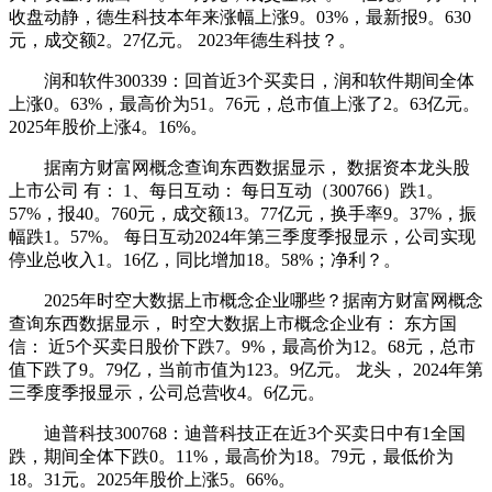
收盘动静，德生科技本年来涨幅上涨9。03%，最新报9。630
元，成交额2。27亿元。 2023年德生科技？。
润和软件300339：回首近3个买卖日，润和软件期间全体
上涨0。63%，最高价为51。76元，总市值上涨了2。63亿元。
2025年股价上涨4。16%。
据南方财富网概念查询东西数据显示， 数据资本龙头股
上市公司 有： 1、每日互动： 每日互动（300766）跌1。
57%，报40。760元，成交额13。77亿元，换手率9。37%，振
幅跌1。57%。 每日互动2024年第三季度季报显示，公司实现
停业总收入1。16亿，同比增加18。58%；净利？。
2025年时空大数据上市概念企业哪些？据南方财富网概念
查询东西数据显示， 时空大数据上市概念企业有： 东方国
信： 近5个买卖日股价下跌7。9%，最高价为12。68元，总市
值下跌了9。79亿，当前市值为123。9亿元。 龙头， 2024年第
三季度季报显示，公司总营收4。6亿元。
迪普科技300768：迪普科技正在近3个买卖日中有1全国
跌，期间全体下跌0。11%，最高价为18。79元，最低价为
18。31元。2025年股价上涨5。66%。