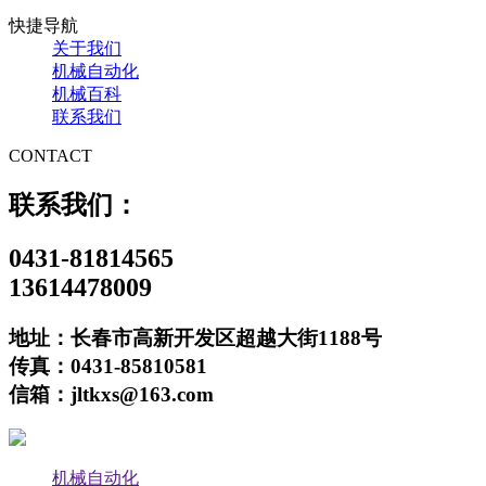
快捷导航
关于我们
机械自动化
机械百科
联系我们
CONTACT
联系我们：
0431-81814565
13614478009
地址：长春市高新开发区超越大街1188号
传真：0431-85810581
信箱：jltkxs@163.com
机械自动化