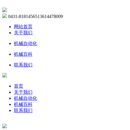
0431-81814565
13614478009
网站首页
关于我们
机械自动化
机械百科
联系我们
首页
关于我们
机械自动化
机械百科
联系我们