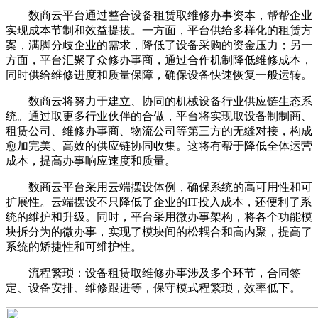
数商云平台通过整合设备租赁取维修办事资本，帮帮企业
实现成本节制和效益提拔。一方面，平台供给多样化的租赁方
案，满脚分歧企业的需求，降低了设备采购的资金压力；另一
方面，平台汇聚了众修办事商，通过合作机制降低维修成本，
同时供给维修进度和质量保障，确保设备快速恢复一般运转。
数商云将努力于建立、协同的机械设备行业供应链生态系
统。通过取更多行业伙伴的合做，平台将实现取设备制制商、
租赁公司、维修办事商、物流公司等第三方的无缝对接，构成
愈加完美、高效的供应链协同收集。这将有帮于降低全体运营
成本，提高办事响应速度和质量。
数商云平台采用云端摆设体例，确保系统的高可用性和可
扩展性。云端摆设不只降低了企业的IT投入成本，还便利了系
统的维护和升级。同时，平台采用微办事架构，将各个功能模
块拆分为的微办事，实现了模块间的松耦合和高内聚，提高了
系统的矫捷性和可维护性。
流程繁琐：设备租赁取维修办事涉及多个环节，合同签
定、设备安排、维修跟进等，保守模式程繁琐，效率低下。