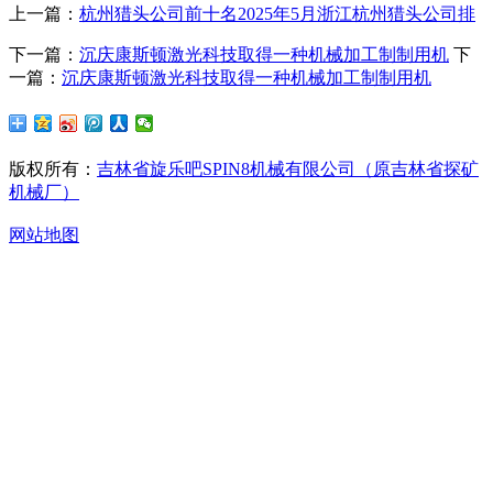
上一篇：
杭州猎头公司前十名2025年5月浙江杭州猎头公司排
下一篇：
沉庆康斯顿激光科技取得一种机械加工制制用机
下
一篇：
沉庆康斯顿激光科技取得一种机械加工制制用机
版权所有：
吉林省旋乐吧SPIN8机械有限公司（原吉林省探矿
机械厂）
网站地图