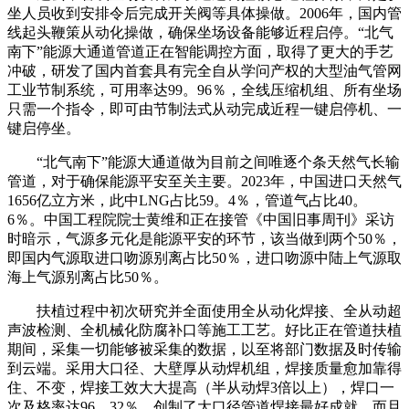
坐人员收到安排令后完成开关阀等具体操做。2006年，国内管
线起头鞭策从动化操做，确保坐场设备能够近程启停。“北气
南下”能源大通道管道正在智能调控方面，取得了更大的手艺
冲破，研发了国内首套具有完全自从学问产权的大型油气管网
工业节制系统，可用率达99。96％，全线压缩机组、所有坐场
只需一个指令，即可由节制法式从动完成近程一键启停机、一
键启停坐。
“北气南下”能源大通道做为目前之间唯逐个条天然气长输
管道，对于确保能源平安至关主要。2023年，中国进口天然气
1656亿立方米，此中LNG占比59。4％，管道气占比40。
6％。中国工程院院士黄维和正在接管《中国旧事周刊》采访
时暗示，气源多元化是能源平安的环节，该当做到两个50％，
即国内气源取进口吻源别离占比50％，进口吻源中陆上气源取
海上气源别离占比50％。
扶植过程中初次研究并全面使用全从动化焊接、全从动超
声波检测、全机械化防腐补口等施工工艺。好比正在管道扶植
期间，采集一切能够被采集的数据，以至将部门数据及时传输
到云端。采用大口径、大壁厚从动焊机组，焊接质量愈加靠得
住、不变，焊接工效大大提高（半从动焊3倍以上），焊口一
次及格率达96。32％，创制了大口径管道焊接最好成就。而且