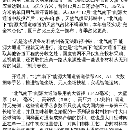
是国内用气量最大的单体城市，燃气集团2023年管道天然气供
应量达到183。5亿立方米，昔时12月21日还曾创下1。36亿立
方米的单日用气量汗青峰值。从2020年12月“北气南下”能源大
通道中段投产后，过去4年多，天然气供应邦畿中，“北气南
下”能源大通道输送的天然气占比不竭添加，本年曾经实现“完
全常态化”，夏日占比三分之一摆布，冬季占比更高。
“若是这些设备材料的制备无法取得冲破，‘北气南下’能
源大通道工程就无法进行。这也是‘北气南下’能源大通道工程
取其他管道工程的分歧之处，国度管网不只仅担任投标采购、
监视质量，还要取供应商一路从泉源处理一些设备材料从无到
有的问题。”刘海春说。
开通后，“北气南下”能源大通道管道借帮AR、AI、大数
据等手艺，推进智能坐场、无人坐场扶植，实现智能运转。
“北气南下”能源大通道采用的大管径（1422毫米）、大壁
厚（32。1毫米）、高钢级（X80）、高压力（12兆帕）管道
并无先例，这些管道手艺参数不只使其成为国内第一条第三代
长输管道，并且意味着取之婚配的一系列设备材料如56寸大口
径球阀等，同样面对没有成熟产物的挑和。这也是大口径球阀
正在单一工程中初次批量使用，对阀门制制工艺、密封材料等
都提出新的要求。再好比“北气南下”能源大通道使用的调压、