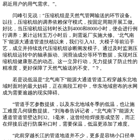
易近用户的用气需求。”。
闫峰引见说：“压缩机组是天然气管网输送的环节设备。
以往，压缩机组的调养依赖保守模式，按固定周期开展工做。
好比，当压缩机组运转时长达到4000和8000小时，便会进行例
行调养；累计运转五万小时后，则需返厂实施大修。‘北气南
下’能源大通道管道扶植以来，我们引入AI、大模子等前沿手
艺，成立并持续迭代压缩机组诊断阐发模子。通过及时监测压
缩机组运转中的轴承振动、润滑油成分等环节数据，实现对压
缩机组健康形态的动态。这一立异行动，无力提拔了防止性的
精准度，更好保障了天然气输送的不变。”？。
若是说低温是“北气南下”能源大通道管道工程穿越东北地
域时面对的最大妨碍，正在南段工程中，华东地域密布的水网
成为需要逾越的现实障碍。
“管道手艺参数提拔，以及东北地域冬季的低温，也让施
工难度几何级数提拔。”刘海春告诉记者，“北气南下”能源大
通道管道管壁达到32。1毫米，这曾经给焊接形成坚苦，而正
在焊接后进行防腐补口时，需要保温，低温更添加了难度。
“此前穿越长江的管道地道并不少，更多是容纳小口径单