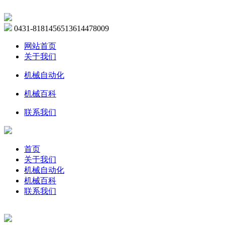
0431-81814565
13614478009
网站首页
关于我们
机械自动化
机械百科
联系我们
首页
关于我们
机械自动化
机械百科
联系我们