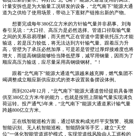
计量安拆也是为大输量工况研发的设备，“北气南下”能源大通
道为之供给了使用场景，带动上下逛财产链推出新的产物。
想要完成每年380亿立方米的方针输气量并非易事。刘海
春引见说：“大口径、高压力是必然选择。管道口径取输气量
之间的关系容易理解，而天然气正在管道中需要依托压力才能
输送，若是压力较低，将无法达到方针输气量。跟着压力升
高，管壁为了承压必然加厚，可是若是管壁过厚焊接难度也将
增大，而提高钢级能够恰当降低壁厚，减罕用钢量，因而为了
顺应高压力输送，应尽量采用高钢级钢材。”！
跟着“北气南下”能源大通道气源越来越充脚，燃气集团不
竭调整成立顺应新供应款式的资本设置装备摆设体例。
而到2024年12月，“北气南下”能源大通道曾经提前具备增
供至380亿立方米/年的能力，也就是按照上限输气量实现满负
荷运转。投产通气5年来，“北气南下”能源大通道累计输气量
跨越800亿立方米。
正在线智能巡检方面，通过研发构成光纤平安预警、视频
智能识别、无人机智能巡检、智能阴保等手艺，建立“天空
位”一体化智能管道巡护模式，实现管道线风险由人工巡检的