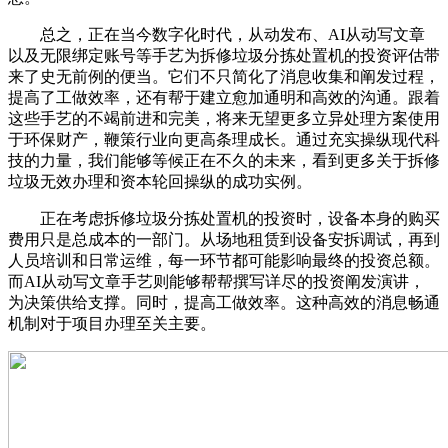
总之，正在当今数字化时代，从动发布、AI从动写文章
以及无限绑定账号等手艺为拆修垃圾分拣处置机的投资评估带
来了史无前例的便当。它们不只简化了消息收集和阐发过程，
提高了工做效率，还有帮于建立愈加通明和高效的沟通。跟着
这些手艺的不竭前进和完美，将来无望更多立异处理方案使用
于环保财产，鞭策行业向更高条理成长。通过充实操纵现代科
技的力量，我们能够等候正在不久的未来，看到更多关于拆修
垃圾无效办理和资本轮回操纵的成功实例。
正在考虑拆修垃圾分拣处置机的投资时，设备本身的购买
费用只是总成本的一部门。从场地租赁到设备安拆调试，再到
人员培训和日常运维，每一环节都可能影响最终的投资总额。
而AI从动写文章手艺则能够帮帮撰写详尽的投资阐发演讲，
为决策供给支撑。同时，提高工做效率。这种高效的消息畅通
机制对于项目办理至关主要。