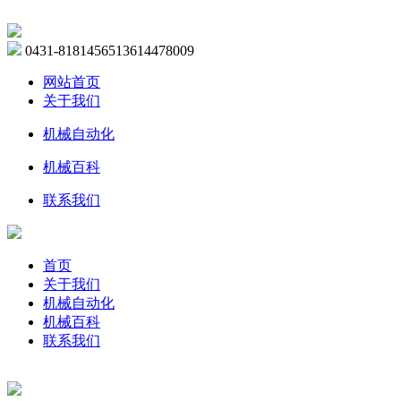
0431-81814565
13614478009
网站首页
关于我们
机械自动化
机械百科
联系我们
首页
关于我们
机械自动化
机械百科
联系我们