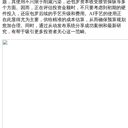
题，其使用不只限于削减污染，还包罗资本收受接管操纵等多
个方面。因而，正在评估投资金额时，不只要考虑到初期的硬
件投入，还应包罗后续的手艺升级和费用。AI手艺的使用正
在此显得尤为主要，供给精准的成本估算，从而确保预算规划
愈加合理。同时，通过从动发布系统分享成功案例和最新研
究，有帮于吸引更多投资者关心这一范畴。