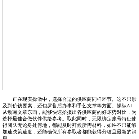
正在现实操做中，选择合适的供应商同样环节。这不只涉
及到价钱要素，还包罗售后办事和手艺支撑等方面。操纵AI
从动写文章东西，能够快速拾掇出各供应商的好坏势对比，为
选择最佳合做伙伴供给参考。取此同时，无限绑定账号特征使
得团队无论身处何地，都能及时拜候所需材料，如许不只能够
加速决策速度，还能确保所有参取者都能获得分歧且最新的消
息。