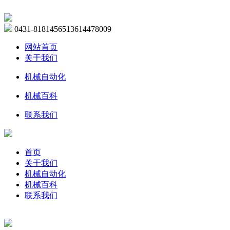
0431-81814565
13614478009
网站首页
关于我们
机械自动化
机械百科
联系我们
首页
关于我们
机械自动化
机械百科
联系我们