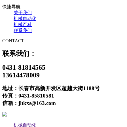
快捷导航
关于我们
机械自动化
机械百科
联系我们
CONTACT
联系我们：
0431-81814565
13614478009
地址：长春市高新开发区超越大街1188号
传真：0431-85810581
信箱：jltkxs@163.com
机械自动化