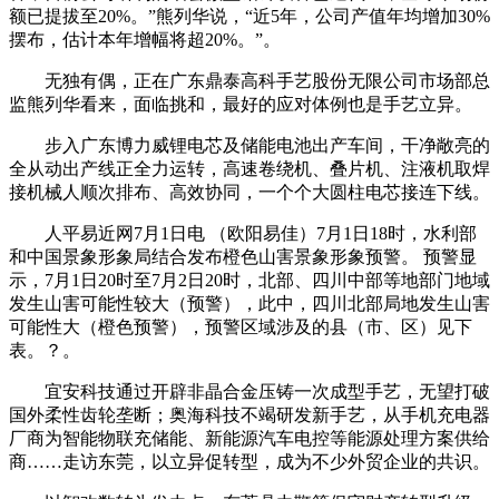
额已提拔至20%。”熊列华说，“近5年，公司产值年均增加30%
摆布，估计本年增幅将超20%。”。
无独有偶，正在广东鼎泰高科手艺股份无限公司市场部总
监熊列华看来，面临挑和，最好的应对体例也是手艺立异。
步入广东博力威锂电芯及储能电池出产车间，干净敞亮的
全从动出产线正全力运转，高速卷绕机、叠片机、注液机取焊
接机械人顺次排布、高效协同，一个个大圆柱电芯接连下线。
人平易近网7月1日电 （欧阳易佳）7月1日18时，水利部
和中国景象形象局结合发布橙色山害景象形象预警。 预警显
示，7月1日20时至7月2日20时，北部、四川中部等地部门地域
发生山害可能性较大（预警），此中，四川北部局地发生山害
可能性大（橙色预警），预警区域涉及的县（市、区）见下
表。？。
宜安科技通过开辟非晶合金压铸一次成型手艺，无望打破
国外柔性齿轮垄断；奥海科技不竭研发新手艺，从手机充电器
厂商为智能物联充储能、新能源汽车电控等能源处理方案供给
商……走访东莞，以立异促转型，成为不少外贸企业的共识。