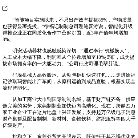
“智能项目实施以来，不只出产效率提拔85%，产物质量
也获得显著提拔。”徐福记制制总司理鲍喜涛说，智能化升级
帮推企业正在同质化合作中凸起沉围，近3年产值年均增加
8%。
明安活动器材也感触感染深切。“通过奉行‘机械换人’，
人工成本大幅下降，利润率从个位数增加至10%摆布，成为提
拔市场拥有率的一大驱动力。”公司行政司理毛翠芬说。
码垛机械人高效搬运、从动包拆机快速打包……走进徐福
记沙琪玛智能出产车间，从原料运输到成品查验，根基实现全
流程智能化。
从加工商业大市到国际制制名城，基于财产链齐备、供应
链完美的劣势，东莞制制业加快迈向高端化。现在，跨越22万
家工业企业正在这片地盘上兴旺发展，支持起万亿级电子消息
财产集群及配备制制、新材料、食物饮料、纺织服拆等四大千
亿级财产。
挑和之下，东莞外贸的亮眼表示，既依托于其不竭优化的