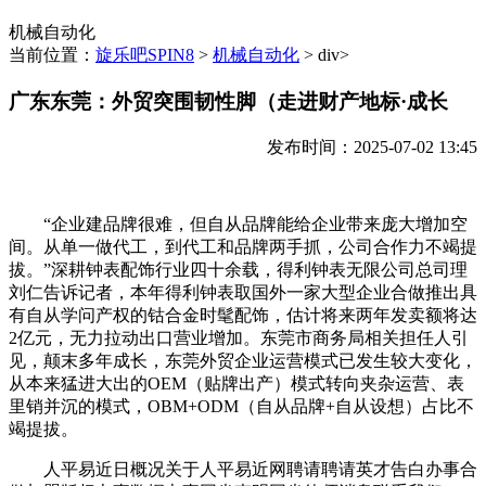
机械自动化
当前位置：
旋乐吧SPIN8
>
机械自动化
> div>
广东东莞：外贸突围韧性脚（走进财产地标·成长
发布时间：2025-07-02 13:45
“企业建品牌很难，但自从品牌能给企业带来庞大增加空
间。从单一做代工，到代工和品牌两手抓，公司合作力不竭提
拔。”深耕钟表配饰行业四十余载，得利钟表无限公司总司理
刘仁告诉记者，本年得利钟表取国外一家大型企业合做推出具
有自从学问产权的钴合金时髦配饰，估计将来两年发卖额将达
2亿元，无力拉动出口营业增加。东莞市商务局相关担任人引
见，颠末多年成长，东莞外贸企业运营模式已发生较大变化，
从本来猛进大出的OEM（贴牌出产）模式转向夹杂运营、表
里销并沉的模式，OBM+ODM（自从品牌+自从设想）占比不
竭提拔。
人平易近日概况关于人平易近网聘请聘请英才告白办事合