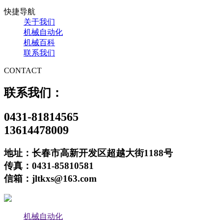
快捷导航
关于我们
机械自动化
机械百科
联系我们
CONTACT
联系我们：
0431-81814565
13614478009
地址：长春市高新开发区超越大街1188号
传真：0431-85810581
信箱：jltkxs@163.com
机械自动化