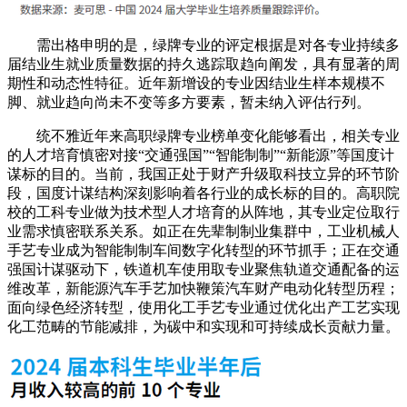
需出格申明的是，绿牌专业的评定根据是对各专业持续多
届结业生就业质量数据的持久逃踪取趋向阐发，具有显著的周
期性和动态性特征。近年新增设的专业因结业生样本规模不
脚、就业趋向尚未不变等多方要素，暂未纳入评估行列。
统不雅近年来高职绿牌专业榜单变化能够看出，相关专业
的人才培育慎密对接“交通强国”“智能制制”“新能源”等国度计
谋标的目的。当前，我国正处于财产升级取科技立异的环节阶
段，国度计谋结构深刻影响着各行业的成长标的目的。高职院
校的工科专业做为技术型人才培育的从阵地，其专业定位取行
业需求慎密联系关系。如正在先辈制制业集群中，工业机械人
手艺专业成为智能制制车间数字化转型的环节抓手；正在交通
强国计谋驱动下，铁道机车使用取专业聚焦轨道交通配备的运
维改革，新能源汽车手艺加快鞭策汽车财产电动化转型历程；
面向绿色经济转型，使用化工手艺专业通过优化出产工艺实现
化工范畴的节能减排，为碳中和实现和可持续成长贡献力量。